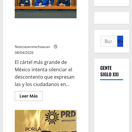
mujeres
que
busca
fortalecer
la
soberanía
Morena dará “tiro de gracia” a
libertad de expresión de todos
los ciudadanos: PAN Michoacán
Buscar:
Noticiasenmichoacan
08/04/2026
El cártel más grande de
GENTE
México intenta silenciar el
SIGLO XXI
descontento que expresan
las y los ciudadanos en...
Leer
Leer Más
más
acerca
de
Morena
dará
“tiro
de
gracia”