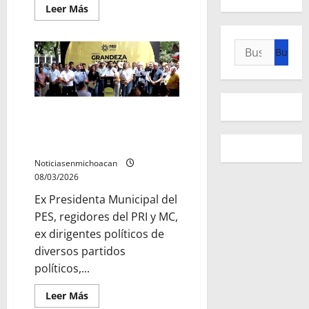
Leer
Leer Más
más
acerca
de
Buscar:
Conrado
Paz
pide
frenar
el
uso
político
Más de 40 perfiles de distintos
de
la
municipios se suman al PRD
figura
Michoacán
de
Carlos
Manzo
Noticiasenmichoacan
08/03/2026
Ex Presidenta Municipal del
PES, regidores del PRI y MC,
ex dirigentes políticos de
diversos partidos
políticos,...
Leer
Leer Más
más