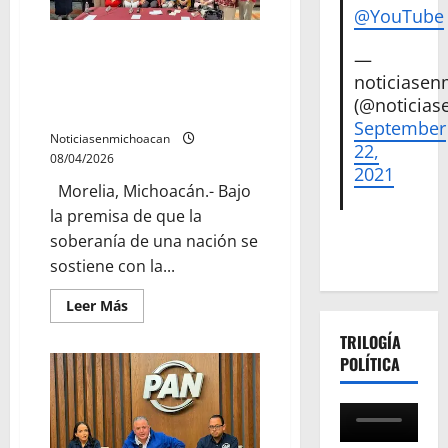
separase
@YouTube
del
cargo
Diputada Julieta García Zepeda
a
—
Fiscal
realiza conversatorio de
General
noticiase
mujeres que busca fortalecer la
del
(@noticias
Estado
soberanía
September
Noticiasenmichoacan
22,
08/04/2026
2021
Morelia, Michoacán.- Bajo
la premisa de que la
soberanía de una nación se
sostiene con la...
Leer
Leer Más
más
acerca
TRILOGÍA
de
Diputada
POLÍTICA
Julieta
García
Zepeda
realiza
conversatorio
de