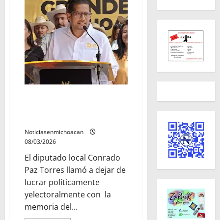
a
libertad
de
expresión
de
todos
los
ciudadanos:
PAN
Michoacán
Conrado Paz pide frenar el uso
político de la figura de Carlos
Manzo
Noticiasenmichoacan
08/03/2026
El diputado local Conrado
Paz Torres llamó a dejar de
lucrar políticamente
yelectoralmente con la
memoria del...