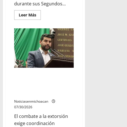
durante sus Segundos...
Leer
Leer Más
más
acerca
de
Rendir
cuentas
también
es
gobernar:
Octavio
Ocampo
reconoce
el
trabajo
de
los
El combate a la extorsión exige
alcaldes
coordinación institucional y
de
Indaparapeo
respaldo legislativo: Octavio
y
Ocampo
Los
Reyes
Noticiasenmichoacan
07/30/2026
El combate a la extorsión
exige coordinación