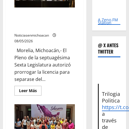
obligaciones
en
la
Autoriza 76 Legislatura ampliar
subdivisión
predios
A Zeno.FM
licencia para separase del cargo
Station
para
a Fiscal General del Estado
infraestructura
carretera
y
Noticiasenmichoacan
movilidad
08/05/2026
@ X ANTES
Morelia, Michoacán,- El
TWITTER
Pleno de la septuagésima
Sexta Legislatura autorizó
prorrogar la licencia para
separase del...
Leer
Leer Más
Trilogia
más
acerca
Politica
de
Autoriza
https://t.c
76
a
Legislatura
ampliar
través
licencia
de
para