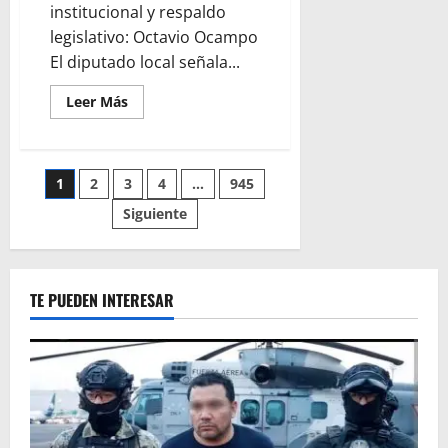
institucional y respaldo
legislativo: Octavio Ocampo
El diputado local señala...
Leer
Leer Más
más
acerca
de
El
combate
Paginación
1
2
3
4
…
945
a
la
extorsión
Siguiente
de
exige
coordinación
institucional
entradas
y
respaldo
legislativo:
TE PUEDEN INTERESAR
Octavio
Ocampo