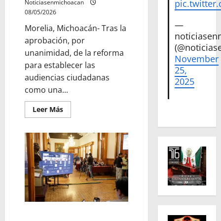
pic.twitte
Noticiasenmichoacan
1815»
08/05/2026
—
Morelia, Michoacán- Tras la
noticiase
aprobación, por
(@noticias
unanimidad, de la reforma
November
para establecer las
25,
audiencias ciudadanas
2025
como una...
Leer
Leer Más
más
acerca
de
Celebra
Giulianna
Bugarini
aprobación
de
reforma
que
fortalece
audiencias
ciudadanas
en
los
Congreso del Estado define
ayuntamientos