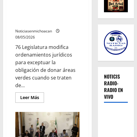
excepción de obligaciones en la
subdivisión predios para
infraestructura carretera y
movilidad
Noticiasenmichoacan
08/05/2026
⁠76 Legislatura modifica
ordenamientos jurídicos
para exceptuar la
obligación de donar áreas
NOTICIS
verdes cuando se traten
RADIO-
de...
RADIO EN
VIVO
Leer
Leer Más
más
acerca
de
Congreso
del
Estado
define
excepción
de