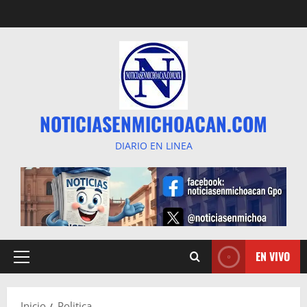
Saltar
al
contenido
NOTICIASENMICHOACAN.COM
DIARIO EN LINEA
EN VIVO
Menú
principal
Inicio
Politica