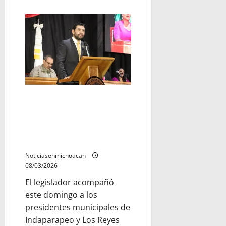
acerca
de
Más
de
40
perfiles
de
distintos
municipios
se
suman
al
PRD
Michoacán
Rendir cuentas también es
gobernar: Octavio Ocampo
reconoce el trabajo de los
alcaldes de Indaparapeo y Los
Reyes
Noticiasenmichoacan
08/03/2026
El legislador acompañó
este domingo a los
presidentes municipales de
Indaparapeo y Los Reyes