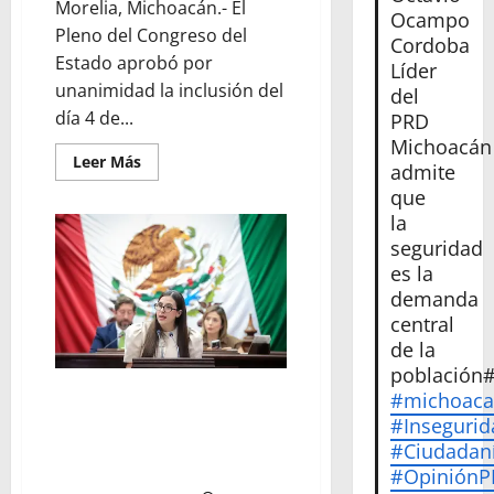
Morelia, Michoacán.- El
Ocampo
Pleno del Congreso del
Cordoba
Estado aprobó por
Líder
unanimidad la inclusión del
del
día 4 de...
PRD
Michoacán
Leer
Leer Más
admite
más
acerca
que
de
la
El
4
seguridad
de
marzo
es la
quedó
demanda
establecido
como
central
«Día
del
de la
Aniversario
población
de
la
Celebra Giulianna Bugarini
#michoac
Batalla
aprobación de reforma que
#Insegurid
del
Fuerte
fortalece audiencias ciudadanas
#Ciudadan
de
en los ayuntamientos
Cóporo
#Opinión
de