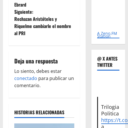
Ebrard
v
Siguiente:
e
Rechazan Aristóteles y
Riquelme cambiarle el nombre
g
al PRI
A Zeno.FM
Station
a
c
@ X ANTES
Deja una respuesta
TWITTER
i
Lo siento, debes estar
ó
conectado
para publicar un
comentario.
n
d
Trilogia
HISTORIAS RELACIONADAS
Politica
e
https://t.c
a