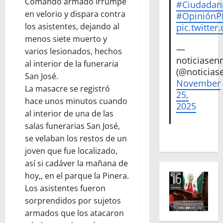
Comando armado irrumpe
#Ciudadan
en velorio y dispara contra
#Opinión
los asistentes, dejando al
pic.twitte
menos siete muerto y
—
varios lesionados, hechos
noticiase
al interior de la funeraria
(@noticias
San José.
November
La masacre se registró
25,
hace unos minutos cuando
2025
al interior de una de las
salas funerarias San José,
se velaban los restos de un
joven que fue localizado,
así si cadáver la mañana de
hoy,, en el parque la Pinera.
Los asistentes fueron
sorprendidos por sujetos
armados que los atacaron