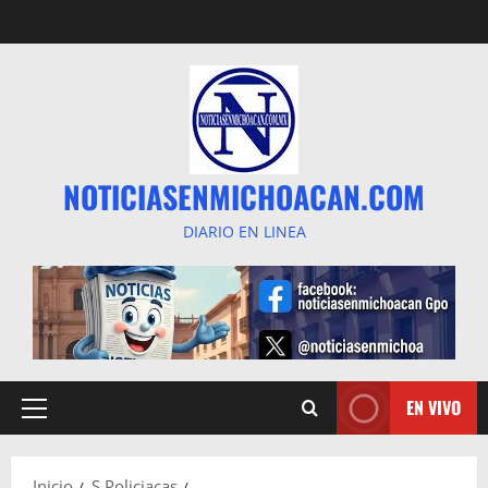
Saltar
al
contenido
NOTICIASENMICHOACAN.COM
DIARIO EN LINEA
EN VIVO
Menú
principal
Inicio
S Policiacas