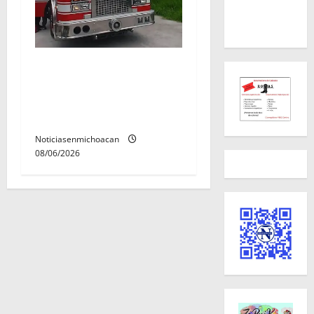
Rescatan con vida a dos
hombres tras quedar
inconscientes dentro de una
cisterna en Zitácuaro.
Noticiasenmichoacan
08/06/2026