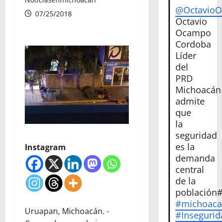
@Octavio
07/25/2018
Octavio
Ocampo
Cordoba
Líder
del
PRD
Michoacán
admite
que
la
seguridad
es la
Instagram
demanda
central
de la
población
#michoac
Uruapan, Michoacán. -
#Insegurid