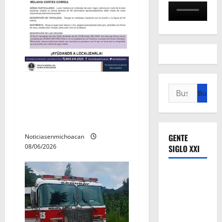
Localizan sin vida a Javier y
Buscar:
Melania; ambos contaban
con ficha de búsqueda en
Álvaro Obregón.
GENTE
Noticiasenmichoacan
08/06/2026
SIGLO XXI