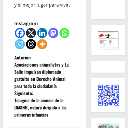
y el mejor lugar para vivir.
Instagram
N
Anterior:
Asociaciones animalistas y La
a
Salle impulsan diplomado
gratuito en Derecho Animal
v
para toda la ciudadanía
e
Siguiente:
Tianguis de la ciencia de la
g
UMSNH, estará dirigido a las
primeras infancias
a