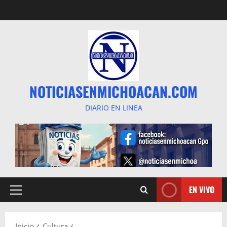
Saltar
al
contenido
NOTICIASENMICHOACAN.COM
DIARIO EN LINEA
EN VIVO
Menú
principal
Inicio
Cultura