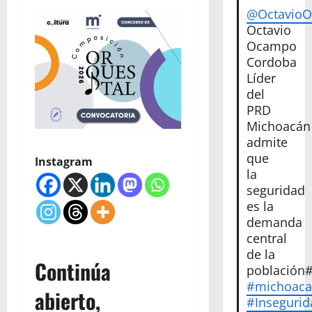
@Octavio
Octavio
Ocampo
Cordoba
Líder
del
PRD
Michoacán
admite
que
Instagram
la
seguridad
es la
demanda
central
de la
Continúa
población
#michoac
abierto,
#Insegurid