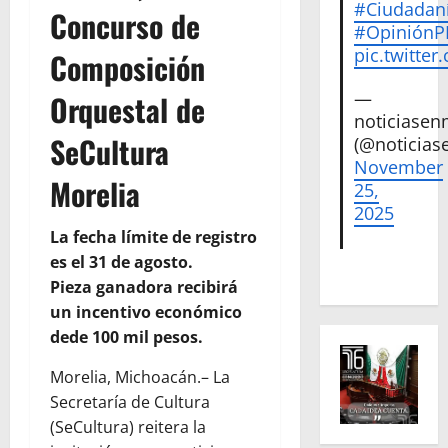
#Ciudadan
Concurso de
#Opinión
pic.twitte
Composición
—
Orquestal de
noticiase
SeCultura
(@noticias
November
Morelia
25,
2025
La fecha límite de registro
es el 31 de agosto.
Pieza ganadora recibirá
un incentivo económico
dede 100 mil pesos.
Morelia, Michoacán.– La
Secretaría de Cultura
(SeCultura) reitera la