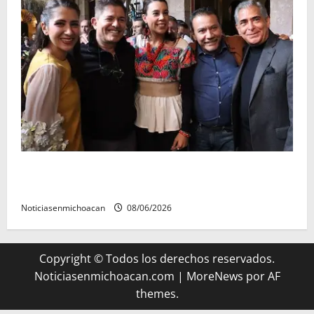
Michoacán cautivó a Ernesto Laguardia con su
riqueza artesanal y gastronómica
Noticiasenmichoacan
08/06/2026
Copyright © Todos los derechos reservados.
Noticiasenmichoacan.com
|
MoreNews
por AF
themes.