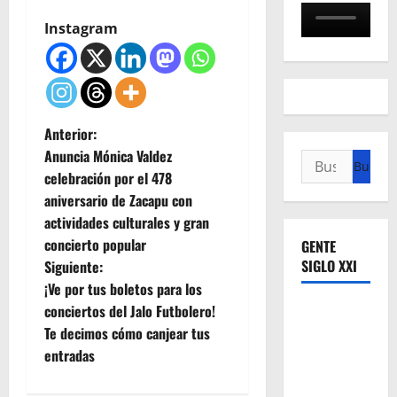
Instagram
N
Anterior:
Anuncia Mónica Valdez
Buscar:
a
celebración por el 478
aniversario de Zacapu con
v
actividades culturales y gran
e
concierto popular
GENTE
SIGLO XXI
Siguiente:
g
¡Ve por tus boletos para los
conciertos del Jalo Futbolero!
a
Te decimos cómo canjear tus
c
entradas