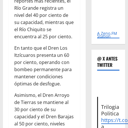
reportes más recientes, el
Río Grande registra un
nivel del 40 por ciento de
su capacidad, mientras que
el Río Chiquito se
A Zeno.FM
Station
encuentra al 25 por ciento.
En tanto que el Dren Los
Itzícuaros presenta un 60
@ X ANTES
por ciento, operando con
TWITTER
bombeo permanente para
mantener condiciones
óptimas de desfogue.
Asimismo, el Dren Arroyo
de Tierras se mantiene al
Trilogia
30 por ciento de su
Politica
capacidad y el Dren Barajas
https://t.c
al 50 por ciento, niveles
a