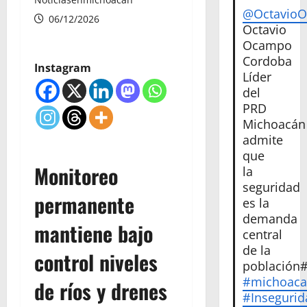
@Octavio
06/12/2026
Octavio
Ocampo
Cordoba
Instagram
Líder
del
PRD
Michoacán
admite
que
Monitoreo
la
seguridad
permanente
es la
demanda
mantiene bajo
central
de la
control niveles
población
#michoac
de ríos y drenes
#Insegurid