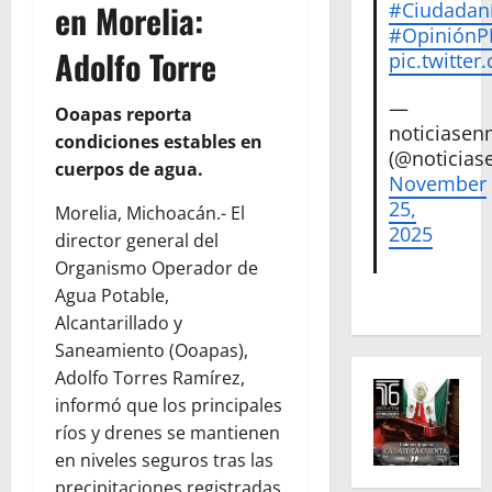
en Morelia:
#Ciudadan
#Opinión
Adolfo Torre
pic.twitte
—
Ooapas reporta
noticiase
condiciones estables en
(@noticias
cuerpos de agua.
November
25,
Morelia, Michoacán.- El
2025
director general del
Organismo Operador de
Agua Potable,
Alcantarillado y
Saneamiento (Ooapas),
Adolfo Torres Ramírez,
informó que los principales
ríos y drenes se mantienen
en niveles seguros tras las
precipitaciones registradas