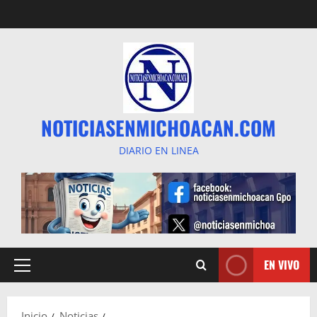
Saltar
al
contenido
NOTICIASENMICHOACAN.COM
DIARIO EN LINEA
EN VIVO
Menú
principal
Inicio
Noticias