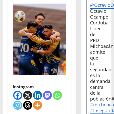
@Octavio
Octavio
Ocampo
Cordoba
Líder
del
PRD
Michoacán
admite
que
la
seguridad
es la
demanda
Instagram
central
de la
población
#michoac
#Insegurid