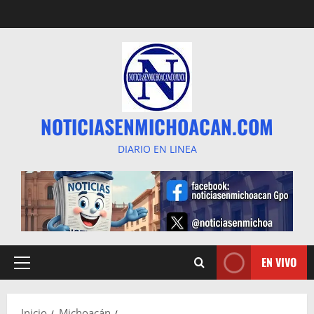
Saltar
al
contenido
NOTICIASENMICHOACAN.COM
DIARIO EN LINEA
EN VIVO
Menú
principal
Inicio
Michoacán