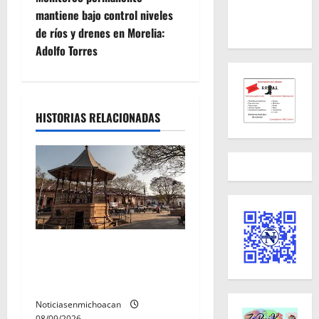
g
mantiene bajo control niveles
de ríos y drenes en Morelia:
a
Adolfo Torres
c
i
HISTORIAS RELACIONADAS
ó
n
d
e
e
Santa Clara del Cobre, un
Pueblo Mágico para
n
descubrir y saborear
Noticiasenmichoacan
t
08/09/2026