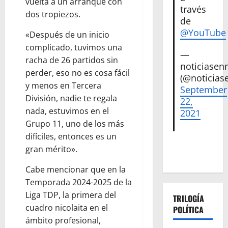
vuelta a un arranque con
través
dos tropiezos.
de
@YouTube
«Después de un inicio
complicado, tuvimos una
—
racha de 26 partidos sin
noticiase
perder, eso no es cosa fácil
(@noticias
y menos en Tercera
September
División, nadie te regala
22,
nada, estuvimos en el
2021
Grupo 11, uno de los más
difíciles, entonces es un
gran mérito».
Cabe mencionar que en la
Temporada 2024-2025 de la
Liga TDP, la primera del
TRILOGÍA
cuadro nicolaita en el
POLÍTICA
ámbito profesional,