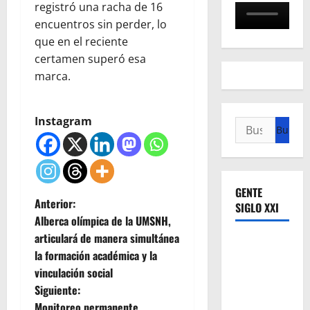
registró una racha de 16
encuentros sin perder, lo
que en el reciente
certamen superó esa
marca.
Instagram
Buscar:
GENTE
N
Anterior:
SIGLO XXI
Alberca olímpica de la UMSNH,
a
articulará de manera simultánea
la formación académica y la
v
vinculación social
e
Siguiente:
Monitoreo permanente