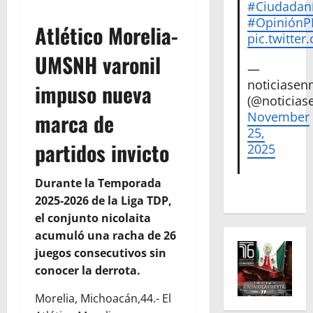
#Ciudadan
#Opinión
Atlético Morelia-
pic.twitte
UMSNH varonil
—
noticiase
impuso nueva
(@noticias
marca de
November
25,
partidos invicto
2025
Durante la Temporada
2025-2026 de la Liga TDP,
el conjunto nicolaita
acumuló una racha de 26
juegos consecutivos sin
conocer la derrota.
Morelia, Michoacán,44.- El