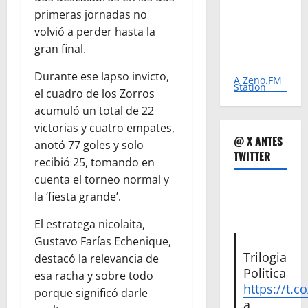
primeras jornadas no
volvió a perder hasta la
gran final.
Durante ese lapso invicto,
A Zeno.FM
Station
el cuadro de los Zorros
acumuló un total de 22
victorias y cuatro empates,
@ X ANTES
anotó 77 goles y solo
TWITTER
recibió 25, tomando en
cuenta el torneo normal y
la ‘fiesta grande’.
El estratega nicolaita,
Gustavo Farías Echenique,
Trilogia
destacó la relevancia de
Politica
esa racha y sobre todo
https://t.c
porque significó darle
a