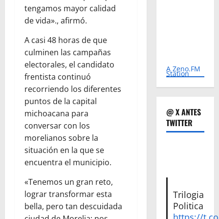
tengamos mayor calidad
de vida»., afirmó.
A casi 48 horas de que
culminen las campañas
electorales, el candidato
A Zeno.FM
Station
frentista continuó
recorriendo los diferentes
puntos de la capital
@ X ANTES
michoacana para
TWITTER
conversar con los
morelianos sobre la
situación en la que se
encuentra el municipio.
«Tenemos un gran reto,
Trilogia
lograr transformar esta
Politica
bella, pero tan descuidada
https://t.c
ciudad de Morelia; nos