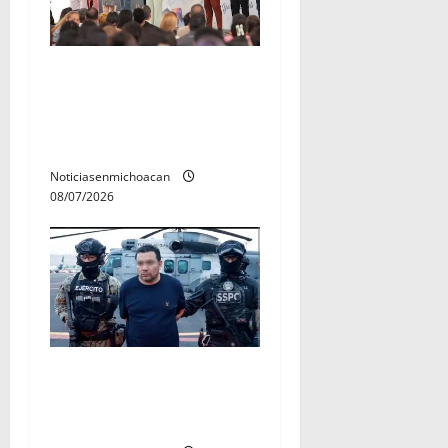
A sumar en la rconstrucción
del tejido sociale, invita
rectora a madres y padres
de estudiantes nicolaitas
Noticiasenmichoacan
08/07/2026
Vinculan a proceso al R1,
permanecera en prisión
preventiva