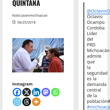
QUINTANA
@Octavio
Noticiasenmichoacan
Octavio
Ocampo
06/25/2018
Cordoba
Líder
del
PRD
Michoacán
admite
que
la
seguridad
es la
demanda
Instagram
central
de la
población
#michoac