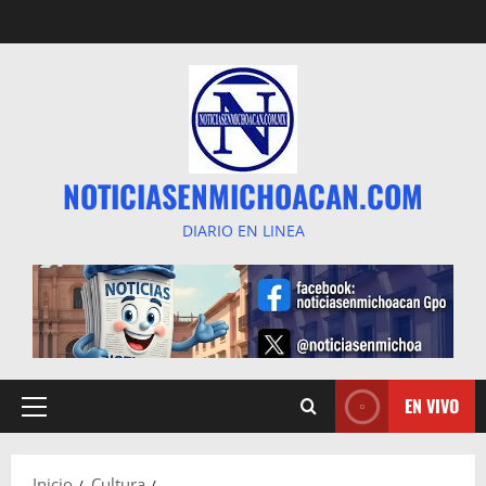
Saltar
al
contenido
NOTICIASENMICHOACAN.COM
DIARIO EN LINEA
EN VIVO
Menú
principal
Inicio
Cultura