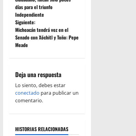
días para el triunfo
v
Independiente
e
Siguiente:
Michoacán tendrá voz en el
g
Senado con Xóchitl y Toño: Pepe
Meade
a
c
i
Deja una respuesta
ó
Lo siento, debes estar
conectado
para publicar un
n
comentario.
d
e
HISTORIAS RELACIONADAS