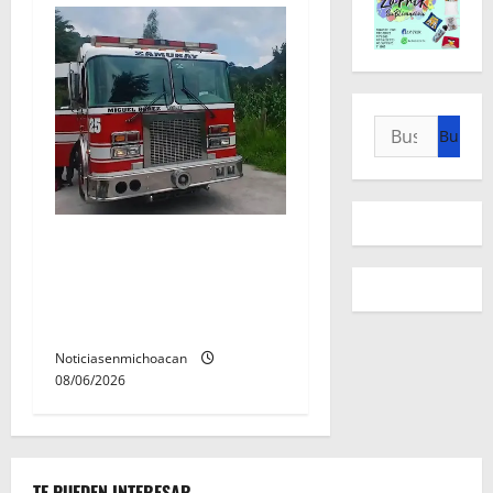
Buscar:
Rescatan con vida a dos
hombres tras quedar
inconscientes dentro de una
cisterna en Zitácuaro.
Noticiasenmichoacan
08/06/2026
TE PUEDEN INTERESAR