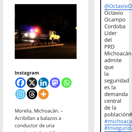
@Octavio
Octavio
Ocampo
Cordoba
Líder
del
PRD
Michoacán
admite
que
Instagram
la
seguridad
es la
demanda
central
de la
Morelia, Michoacán. –
población
Acribillan a balazos a
#michoac
conductor de una
#Insegurid