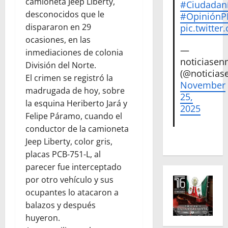
camioneta Jeep Liberty,
#Ciudadan
desconocidos que le
#Opinión
dispararon en 29
pic.twitte
ocasiones, en las
—
inmediaciones de colonia
noticiase
División del Norte.
(@noticias
El crimen se registró la
November
madrugada de hoy, sobre
25,
la esquina Heriberto Jará y
2025
Felipe Páramo, cuando el
conductor de la camioneta
Jeep Liberty, color gris,
placas PCB-751-L, al
parecer fue interceptado
por otro vehículo y sus
ocupantes lo atacaron a
balazos y después
huyeron.