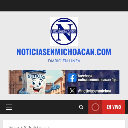
Saltar
al
contenido
NOTICIASENMICHOACAN.COM
DIARIO EN LINEA
EN VIVO
Menú
principal
Inicio
S Policiacas