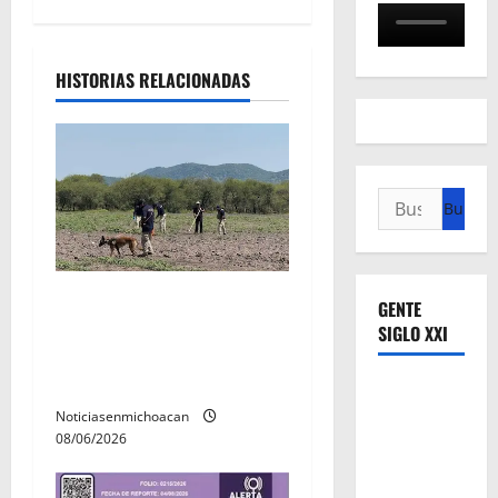
e
e
HISTORIAS RELACIONADAS
n
t
r
Buscar:
a
d
Localizan restos óseos
GENTE
durante jornada de
a
SIGLO XXI
búsqueda forense en
s
Villamar
Noticiasenmichoacan
08/06/2026