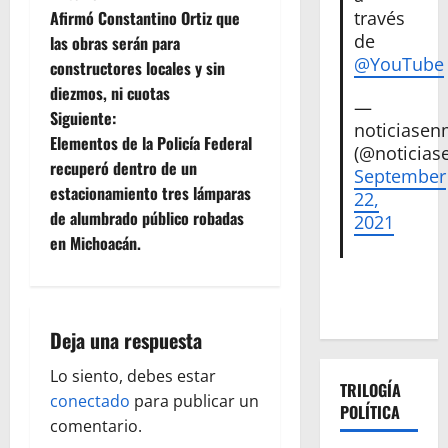
N
Afirmó Constantino Ortiz que
través
a
de
las obras serán para
@YouTube
constructores locales y sin
v
diezmos, ni cuotas
—
e
Siguiente:
noticiase
Elementos de la Policía Federal
(@noticias
g
recuperó dentro de un
September
estacionamiento tres lámparas
22,
a
de alumbrado público robadas
2021
c
en Michoacán.
i
ó
Deja una respuesta
n
Lo siento, debes estar
TRILOGÍA
conectado
para publicar un
d
POLÍTICA
comentario.