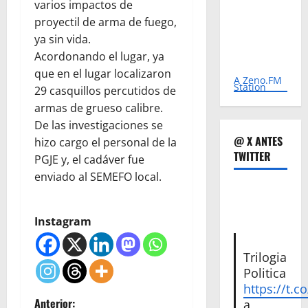
varios impactos de
proyectil de arma de fuego,
ya sin vida.
Acordonando el lugar, ya
que en el lugar localizaron
A Zeno.FM
Station
29 casquillos percutidos de
armas de grueso calibre.
De las investigaciones se
@ X ANTES
hizo cargo el personal de la
TWITTER
PGJE y, el cadáver fue
enviado al SEMEFO local.
Instagram
Trilogia
Politica
https://t.c
Anterior:
a