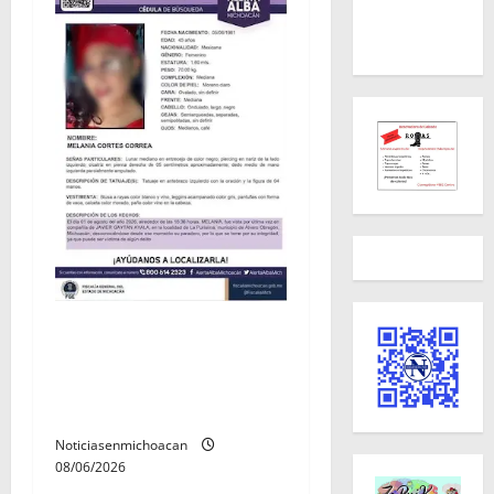
Localizan sin vida a Javier y
Melania; ambos contaban
con ficha de búsqueda en
Álvaro Obregón.
Noticiasenmichoacan
08/06/2026