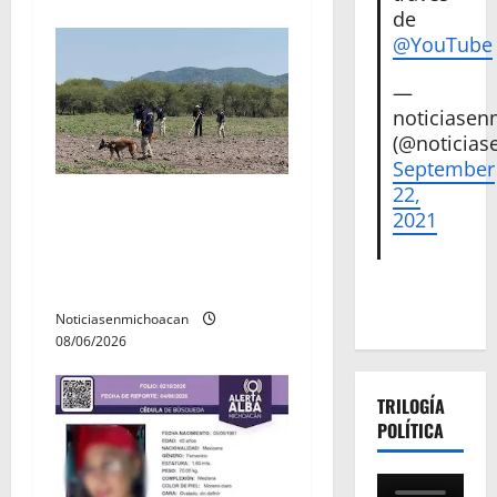
de
d
@YouTube
a
—
s
noticiase
(@noticias
September
22,
Localizan restos óseos
2021
durante jornada de
búsqueda forense en
Villamar
Noticiasenmichoacan
08/06/2026
TRILOGÍA
POLÍTICA