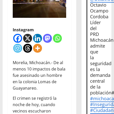
Octavio
Ocampo
Cordoba
Líder
del
Instagram
PRD
Michoacán
admite
que
la
Morelia, Michoacán.- De al
seguridad
menos 10 impactos de bala
es la
demanda
fue asesinado un hombre
central
en la colonia Lomas de
de la
Guayanareo.
población
El crimen se registró la
#michoac
#Insegurid
noche de hoy, cuando
#Ciudadan
vecinos escucharon