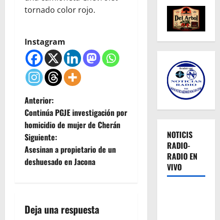
tornado color rojo.
Instagram
N
Anterior:
Continúa PGJE investigación por
a
homicidio de mujer de Cherán
NOTICIS
Siguiente:
v
RADIO-
Asesinan a propietario de un
RADIO EN
e
deshuesado en Jacona
VIVO
g
a
Deja una respuesta