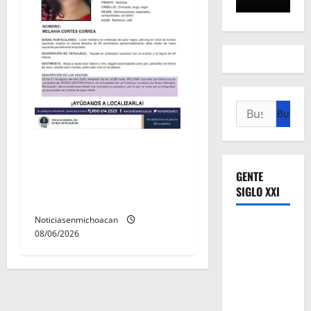
Buscar:
Localizan sin vida a Javier y
Melania; ambos contaban
GENTE
con ficha de búsqueda en
SIGLO XXI
Álvaro Obregón.
Noticiasenmichoacan
08/06/2026