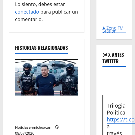
c
Lo siento, debes estar
conectado
para publicar un
i
comentario.
ó
A Zeno.FM
Station
n
HISTORIAS RELACIONADAS
d
@ X ANTES
TWITTER
e
e
n
t
Vinculan a proceso al R1,
Trilogia
permanecera en prisión
Politica
r
preventiva
https://t.c
a
a
Noticiasenmichoacan
través
08/07/2026