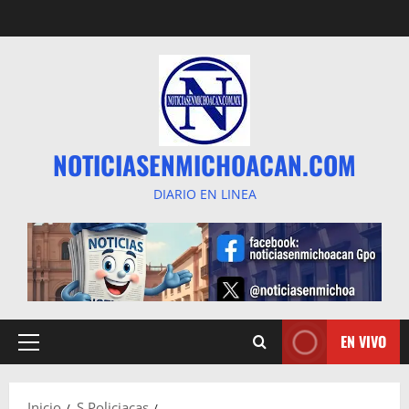
Saltar
al
contenido
NOTICIASENMICHOACAN.COM
DIARIO EN LINEA
EN VIVO
Menú
principal
Inicio
S Policiacas