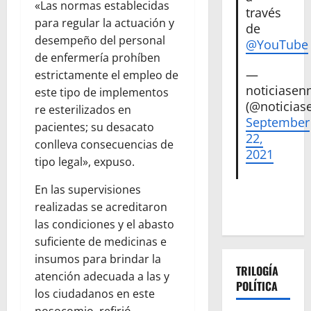
«Las normas establecidas
través
para regular la actuación y
de
desempeño del personal
@YouTube
de enfermería prohíben
—
estrictamente el empleo de
noticiase
este tipo de implementos
(@noticias
re esterilizados en
September
pacientes; su desacato
22,
conlleva consecuencias de
2021
tipo legal», expuso.
En las supervisiones
realizadas se acreditaron
las condiciones y el abasto
suficiente de medicinas e
insumos para brindar la
TRILOGÍA
atención adecuada a las y
POLÍTICA
los ciudadanos en este
nosocomio, refirió.