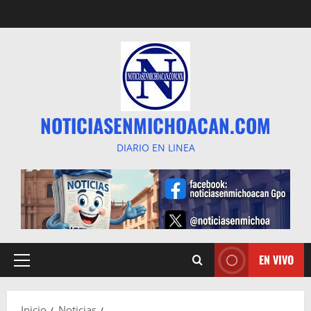
Saltar
al
contenido
NOTICIASENMICHOACAN.COM
DIARIO EN LINEA
EN VIVO
Menú
principal
Inicio
Noticias