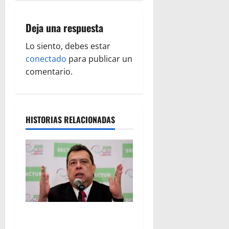
c
Deja una respuesta
i
Lo siento, debes estar
ó
conectado
para publicar un
comentario.
n
d
HISTORIAS RELACIONADAS
e
e
n
t
r
FGR detiene al
exgobernador Ángel Aguirre