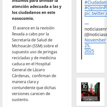
insumos para brindar la
#Ciudadan
atención adecuada a las y
#Opinión
los ciudadanos en este
pic.twitte
nosocomio.
—
El avance en la revisión
noticiase
llevada a cabo por la
(@noticias
November
Secretaría de Salud de
25,
Michoacán (SSM) sobre el
2025
supuesto uso de jeringas
recicladas y de medicina
caduca en el Hospital
General de Lázaro
Cárdenas, confirman de
manera clara y
contundente que dichas
versiones carecen de
sustento.