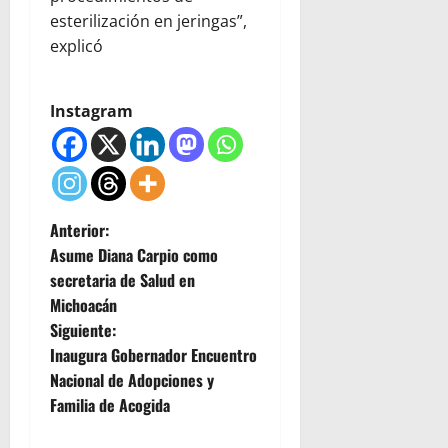
esterilización en jeringas”,
explicó
Instagram
N
Anterior:
Asume Diana Carpio como
a
secretaria de Salud en
Michoacán
v
Siguiente:
e
Inaugura Gobernador Encuentro
Nacional de Adopciones y
g
Familia de Acogida
a