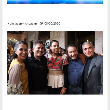
El Carnaval de Mérida 2027 ya tiene a sus 12 reinas y
reyes.
Noticiasenmichoacan
08/06/2026
Michoacán cautivó a Ernesto Laguardia con su
riqueza artesanal y gastronómica