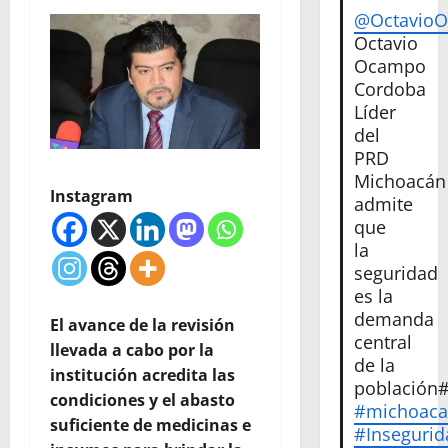
@Octavio
Octavio
Ocampo
Cordoba
Líder
del
PRD
Michoacán
Instagram
admite
que
la
seguridad
es la
demanda
El avance de la revisión
central
llevada a cabo por la
de la
institución acredita las
población
condiciones y el abasto
#michoac
suficiente de medicinas e
#Insegurid