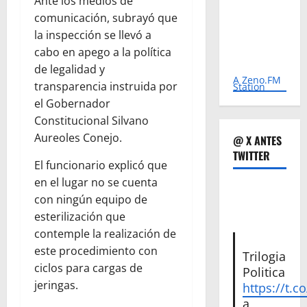
Ante los medios de
comunicación, subrayó que
la inspección se llevó a
cabo en apego a la política
de legalidad y
A Zeno.FM
transparencia instruida por
Station
el Gobernador
Constitucional Silvano
Aureoles Conejo.
@ X ANTES
TWITTER
El funcionario explicó que
en el lugar no se cuenta
con ningún equipo de
esterilización que
contemple la realización de
este procedimiento con
Trilogia
ciclos para cargas de
Politica
jeringas.
https://t.c
a