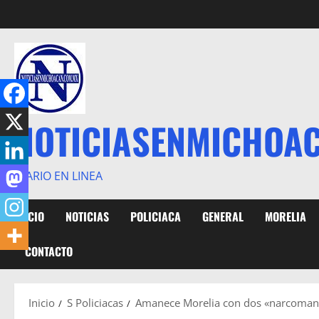
Saltar
al
contenido
NOTICIASENMICHOA
DIARIO EN LINEA
INICIO
NOTICIAS
POLICIACA
GENERAL
MORELIA
CONTACTO
Inicio
S Policiacas
Amanece Morelia con dos «narcomantas