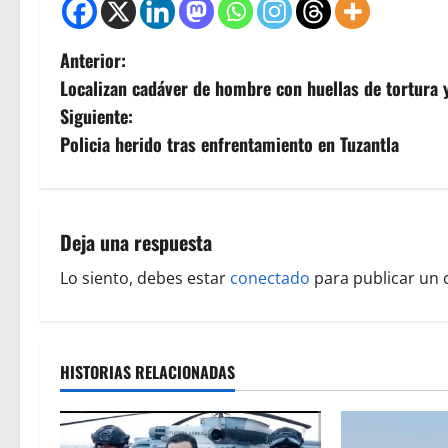
N
Anterior:
Localizan cadáver de hombre con huellas de tortura
a
Siguiente:
v
Policia herido tras enfrentamiento en Tuzantla
e
g
Deja una respuesta
a
Lo siento, debes estar
conectado
para publicar un 
c
i
HISTORIAS RELACIONADAS
ó
n