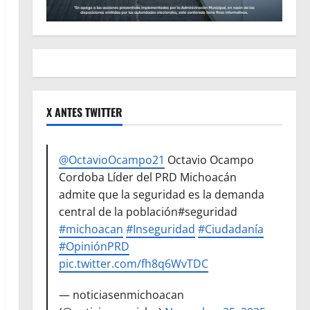
X ANTES TWITTER
@OctavioOcampo21
Octavio Ocampo
Cordoba Líder del PRD Michoacán
admite que la seguridad es la demanda
central de la población#seguridad
#michoacan
#Inseguridad
#Ciudadanía
#OpiniónPRD
pic.twitter.com/fh8q6WvTDC
— noticiasenmichoacan