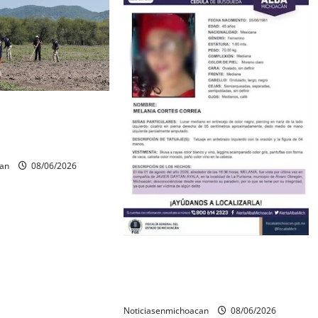
os óseos durante
squeda forense en
can
08/06/2026
Localizan sin vida a Javier y
Melania; ambos contaban con ficha
de búsqueda en Álvaro Obregón.
Noticiasenmichoacan
08/06/2026