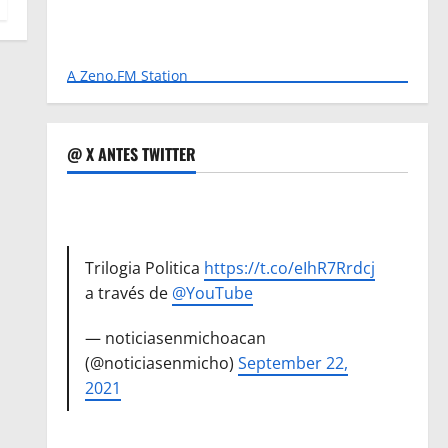
A Zeno.FM Station
@ X ANTES TWITTER
Trilogia Politica
https://t.co/eIhR7Rrdcj
a través de
@YouTube
— noticiasenmichoacan
(@noticiasenmicho)
September 22,
2021