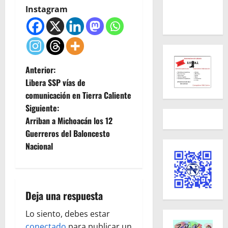
Instagram
N
Anterior:
Libera SSP vías de
a
comunicación en Tierra Caliente
Siguiente:
v
Arriban a Michoacán los 12
e
Guerreros del Baloncesto
Nacional
g
a
Deja una respuesta
c
Lo siento, debes estar
i
conectado
para publicar un