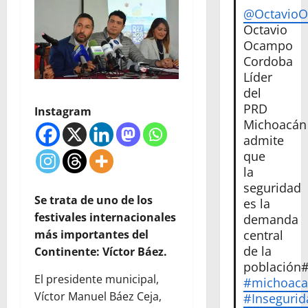
@Octavio
Octavio
Ocampo
Cordoba
Líder
del
PRD
Instagram
Michoacán
admite
que
la
seguridad
Se trata de uno de los
es la
festivales internacionales
demanda
central
más importantes del
de la
Continente: Víctor Báez.
población
El presidente municipal,
#michoac
Víctor Manuel Báez Ceja,
#Insegurid