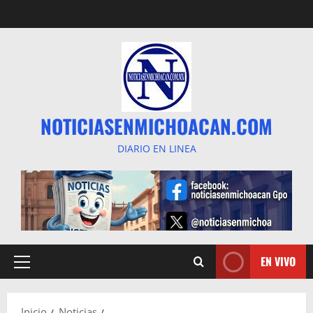
Saltar
al
contenido
NOTICIASENMICHOACAN.COM
DIARIO EN LINEA
EN VIVO
Menú
principal
Inicio
Noticias