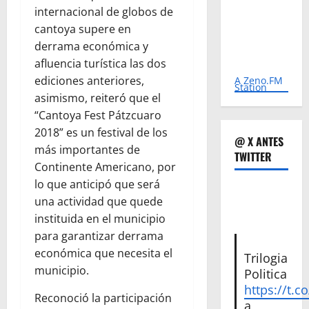
internacional de globos de
cantoya supere en
derrama económica y
afluencia turística las dos
ediciones anteriores,
A Zeno.FM
Station
asimismo, reiteró que el
“Cantoya Fest Pátzcuaro
2018” es un festival de los
@ X ANTES
más importantes de
TWITTER
Continente Americano, por
lo que anticipó que será
una actividad que quede
instituida en el municipio
para garantizar derrama
económica que necesita el
Trilogia
municipio.
Politica
https://t.c
Reconoció la participación
a