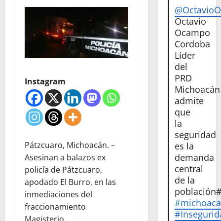
@Octavio
Octavio
Ocampo
Cordoba
Líder
del
PRD
Instagram
Michoacán
admite
que
la
seguridad
Pátzcuaro, Michoacán. –
es la
demanda
Asesinan a balazos ex
central
policía de Pátzcuaro,
de la
apodado El Burro, en las
población
inmediaciones del
#michoac
fraccionamiento
#Insegurid
Magisterio.