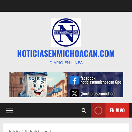
Saltar
al
contenido
NOTICIASENMICHOACAN.COM
DIARIO EN LINEA
EN VIVO
Menú
principal
Inicio
S Policiacas