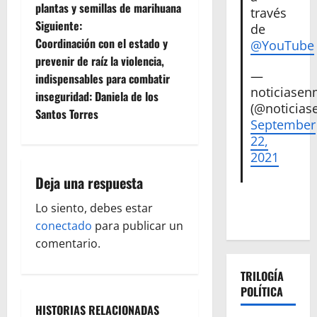
a
plantas y semillas de marihuana
través
Siguiente:
de
v
Coordinación con el estado y
@YouTube
e
prevenir de raíz la violencia,
—
indispensables para combatir
g
noticiase
inseguridad: Daniela de los
(@noticias
Santos Torres
a
September
22,
c
2021
i
Deja una respuesta
ó
Lo siento, debes estar
conectado
para publicar un
n
comentario.
d
TRILOGÍA
POLÍTICA
e
HISTORIAS RELACIONADAS