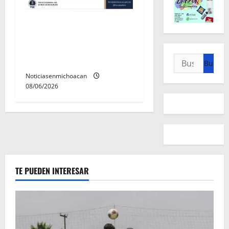
Localizan sin vida a Javier y
Melania; ambos contaban
con ficha de búsqueda en
Buscar:
Álvaro Obregón.
Noticiasenmichoacan
08/06/2026
TE PUEDEN INTERESAR