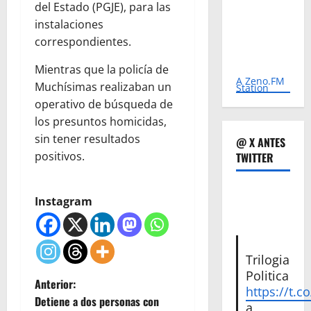
del Estado (PGJE), para las
instalaciones
correspondientes.
Mientras que la policía de
A Zeno.FM
Muchísimas realizaban un
Station
operativo de búsqueda de
los presuntos homicidas,
sin tener resultados
@ X ANTES
positivos.
TWITTER
Instagram
Trilogia
Politica
N
Anterior:
https://t.c
Detiene a dos personas con
a