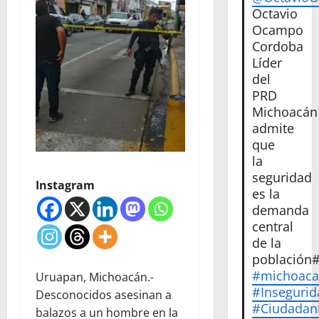
Octavio
Ocampo
Cordoba
Líder
del
PRD
Michoacán
admite
que
la
seguridad
Instagram
es la
demanda
central
de la
población
#michoac
Uruapan, Michoacán.-
#Insegurid
Desconocidos asesinan a
#Ciudadan
balazos a un hombre en la