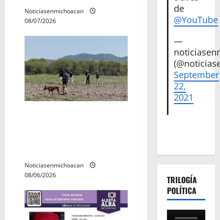
de
a
Noticiasenmichoacan
@YouTube
08/07/2026
d
—
noticiase
a
(@noticias
s
September
22,
2021
Localizan restos óseos
durante jornada de
búsqueda forense en
Villamar
Noticiasenmichoacan
08/06/2026
TRILOGÍA
POLÍTICA