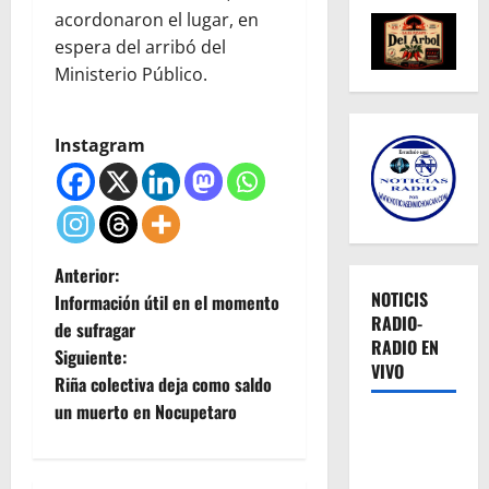
acordonaron el lugar, en
espera del arribó del
Ministerio Público.
Instagram
N
Anterior:
NOTICIS
Información útil en el momento
a
RADIO-
de sufragar
RADIO EN
Siguiente:
v
VIVO
Riña colectiva deja como saldo
e
un muerto en Nocupetaro
g