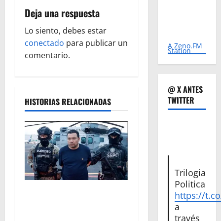
a
Deja una respuesta
c
Lo siento, debes estar
conectado
para publicar un
i
A Zeno.FM
Station
comentario.
ó
n
@ X ANTES
TWITTER
HISTORIAS RELACIONADAS
d
e
e
n
Trilogia
Politica
t
Vinculan a proceso al R1,
https://t.c
permanecera en prisión
a
r
preventiva
través