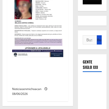
Buscar:
GENTE
Localizan sin vida a Javier y
SIGLO XXI
Melania; ambos contaban
con ficha de búsqueda en
Álvaro Obregón.
Noticiasenmichoacan
08/06/2026