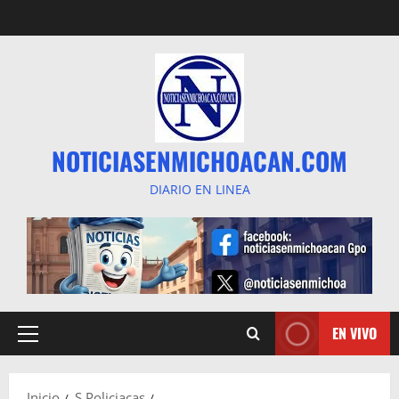
Saltar
al
contenido
NOTICIASENMICHOACAN.COM
DIARIO EN LINEA
EN VIVO
Menú
principal
Inicio
S Policiacas