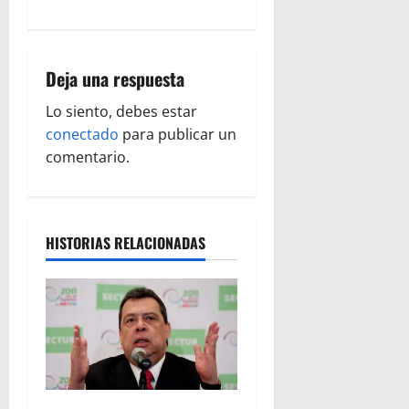
g
a
Deja una respuesta
c
Lo siento, debes estar
i
conectado
para publicar un
ó
comentario.
n
d
HISTORIAS RELACIONADAS
e
e
n
t