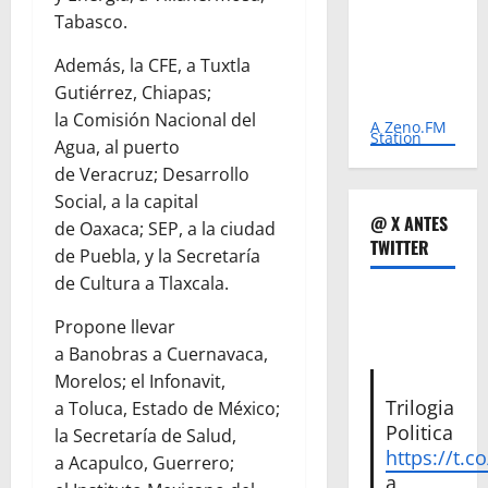
Tabasco.
Además, la CFE, a Tuxtla
Gutiérrez, Chiapas;
la Comisión Nacional del
A Zeno.FM
Station
Agua, al puerto
de Veracruz; Desarrollo
Social, a la capital
@ X ANTES
de Oaxaca; SEP, a la ciudad
TWITTER
de Puebla, y la Secretaría
de Cultura a Tlaxcala.
Propone llevar
a Banobras a Cuernavaca,
Morelos; el Infonavit,
Trilogia
a Toluca, Estado de México;
Politica
la Secretaría de Salud,
https://t.c
a Acapulco, Guerrero;
a