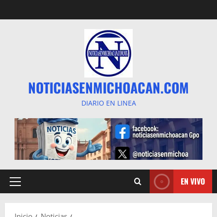
Saltar
al
contenido
NOTICIASENMICHOACAN.COM
DIARIO EN LINEA
EN VIVO
Menú
principal
Inicio
Noticias