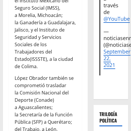
el Instituto Mexicano del
través
Seguro Social (IMSS),
de
a Morelia, Michoacán;
@YouTube
la Ganadería a Guadalajara,
Jalisco, y el Instituto de
—
Seguridad y Servicios
noticiase
(@noticias
Sociales de los
September
Trabajadores del
22,
Estado(ISSSTE), a la ciudad
2021
de Colima.
López Obrador también se
comprometió trasladar
la Comisión Nacional del
Deporte (Conade)
a Aguascalientes;
TRILOGÍA
la Secretaría de la Función
POLÍTICA
Pública (SFP) a Querétaro;
del Trabajo, a León,