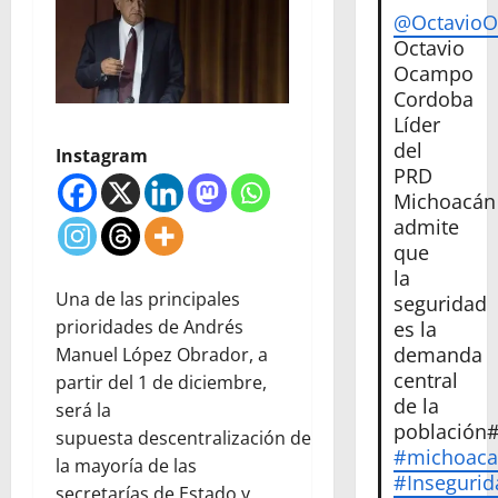
@Octavio
Octavio
Ocampo
Cordoba
Líder
del
Instagram
PRD
Michoacán
admite
que
la
Una de las principales
seguridad
prioridades de Andrés
es la
demanda
Manuel López Obrador, a
central
partir del 1 de diciembre,
de la
será la
población
supuesta descentralización de
#michoac
la mayoría de las
#Insegurid
secretarías de Estado y