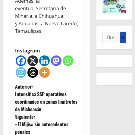
Además, la
eventual Secretaría de
Minería, a Chihuahua,
y Aduanas, a Nuevo Laredo,
Tamaulipas.
Buscar:
Instagram
N
Anterior:
Intensifica SSP operativos
a
coordinados en zonas limítrofes
de Michoacán
v
Siguiente:
e
«El Mijis» sin antecedentes
penales