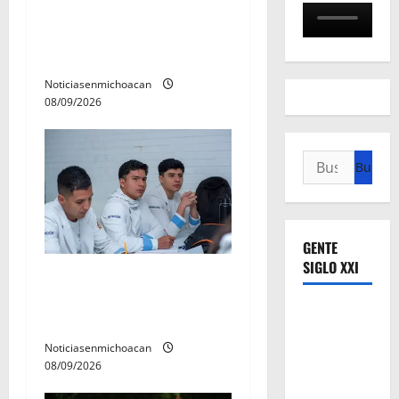
a
se construye desde los
municipios: Octavio
d
Ocampo
a
Noticiasenmichoacan
08/09/2026
s
Buscar:
GENTE
SIGLO XXI
UMSNH lanza programa de
servicio social nicolaita;
inici este lunes
Noticiasenmichoacan
08/09/2026