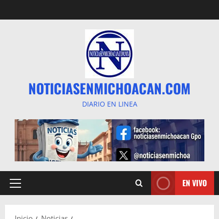
Saltar
al
contenido
NOTICIASENMICHOACAN.COM
DIARIO EN LINEA
EN VIVO
Menú
principal
Inicio
Noticias