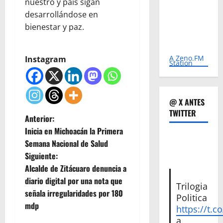
nuestro y país sigan
desarrollándose en
bienestar y paz.
A Zeno.FM
Instagram
Station
@ X ANTES
TWITTER
N
Anterior:
Inicia en Michoacán la Primera
a
Semana Nacional de Salud
Siguiente:
v
Alcalde de Zitácuaro denuncia a
e
diario digital por una nota que
Trilogia
señala irregularidades por 180
Politica
g
mdp
https://t.c
a