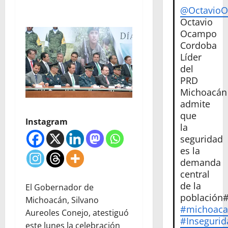
@Octavio
Octavio
Ocampo
Cordoba
Líder
del
PRD
Michoacán
admite
que
Instagram
la
seguridad
es la
demanda
central
de la
El Gobernador de
población
Michoacán, Silvano
#michoac
Aureoles Conejo, atestiguó
#Insegurid
este lunes la celebración