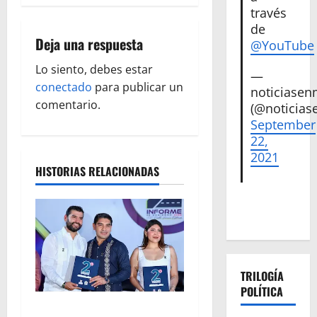
a
través
c
de
Deja una respuesta
@YouTube
i
Lo siento, debes estar
—
ó
conectado
para publicar un
noticiase
comentario.
(@noticias
n
September
22,
d
2021
HISTORIAS RELACIONADAS
e
e
n
t
TRILOGÍA
POLÍTICA
r
La grandeza de Michoacán