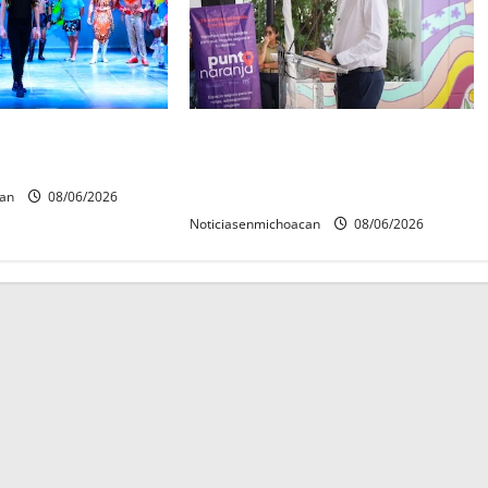
 Mérida 2027 ya
Inaugura Alfonso Martínez Centro
reinas y reyes.
Integral de Atención y Servicios a
las Mujeres de Morelia
can
08/06/2026
Noticiasenmichoacan
08/06/2026