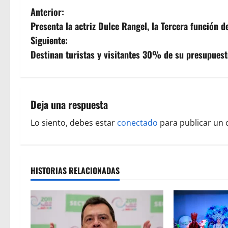
N
Anterior:
Presenta la actriz Dulce Rangel, la Tercera función
a
Siguiente:
v
Destinan turistas y visitantes 30% de su presupuest
e
g
Deja una respuesta
a
Lo siento, debes estar
conectado
para publicar un 
c
i
HISTORIAS RELACIONADAS
ó
n