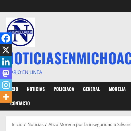
Saltar
al
contenido
NOTICIASENMICHOA
DIARIO EN LINEA
INICIO
NOTICIAS
POLICIACA
GENERAL
MORELIA
CONTACTO
Inicio
Noticias
Atiza Morena por la inseguridad a Silvan