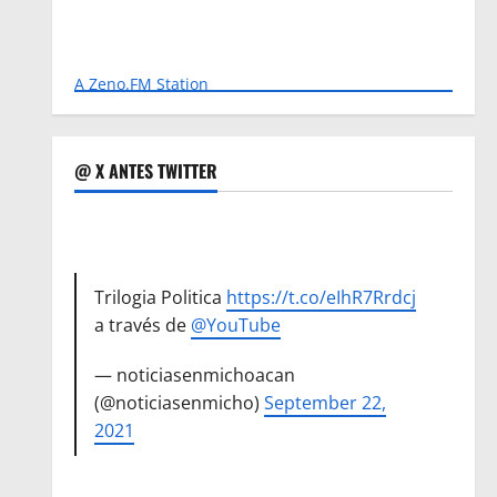
A Zeno.FM Station
@ X ANTES TWITTER
Trilogia Politica
https://t.co/eIhR7Rrdcj
a través de
@YouTube
— noticiasenmichoacan
(@noticiasenmicho)
September 22,
2021