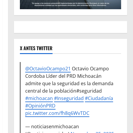
X ANTES TWITTER
@OctavioOcampo21
Octavio Ocampo
Cordoba Líder del PRD Michoacán
admite que la seguridad es la demanda
central de la población#seguridad
#michoacan
#Inseguridad
#Ciudadanía
#OpiniónPRD
pic.twitter.com/fh8q6WvTDC
— noticiasenmichoacan