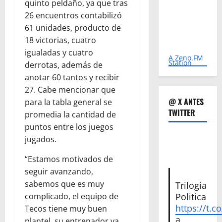
quinto peldaño, ya que tras
26 encuentros contabilizó
61 unidades, producto de
18 victorias, cuatro
igualadas y cuatro
A Zeno.FM
Station
derrotas, además de
anotar 60 tantos y recibir
27. Cabe mencionar que
@ X ANTES
para la tabla general se
TWITTER
promedia la cantidad de
puntos entre los juegos
jugados.
“Estamos motivados de
seguir avanzando,
sabemos que es muy
Trilogia
complicado, el equipo de
Politica
https://t.c
Tecos tiene muy buen
a
plantel, su entrenador ya