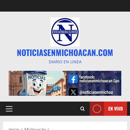
Saltar
al
contenido
NOTICIASENMICHOACAN.COM
DIARIO EN LINEA
EN VIVO
Menú
principal
Inicio
Michoacán