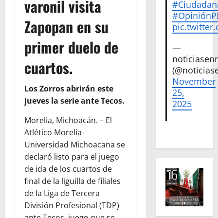
varonil visita
#Ciudadan
#Opinión
Zapopan en su
pic.twitte
primer duelo de
—
noticiase
cuartos.
(@noticias
November
Los Zorros abrirán este
25,
jueves la serie ante Tecos.
2025
Morelia, Michoacán. – El
Atlético Morelia-
Universidad Michoacana se
declaró listo para el juego
de ida de los cuartos de
final de la liguilla de filiales
de la Liga de Tercera
División Profesional (TDP)
ante Tecos, juego que se