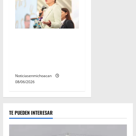
A sumar en la
reconstrucción del tejido
social, invita rectora a
madres y padres de
estudiantes nicolaitas
Noticiasenmichoacan
08/06/2026
TE PUEDEN INTERESAR