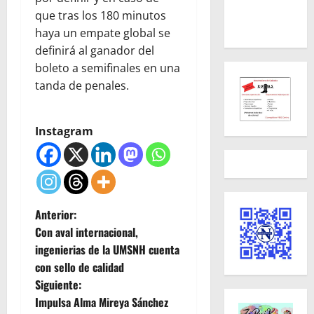
que tras los 180 minutos
haya un empate global se
definirá al ganador del
boleto a semifinales en una
tanda de penales.
Instagram
N
Anterior:
Con aval internacional,
a
ingenierias de la UMSNH cuenta
con sello de calidad
v
Siguiente:
e
Impulsa Alma Mireya Sánchez