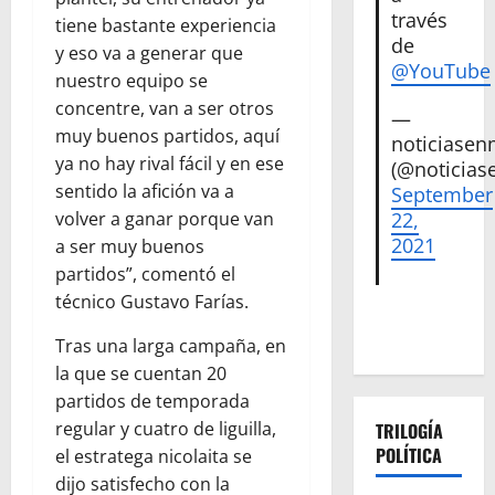
través
tiene bastante experiencia
de
y eso va a generar que
@YouTube
nuestro equipo se
concentre, van a ser otros
—
muy buenos partidos, aquí
noticiase
ya no hay rival fácil y en ese
(@noticias
sentido la afición va a
September
volver a ganar porque van
22,
2021
a ser muy buenos
partidos”, comentó el
técnico Gustavo Farías.
Tras una larga campaña, en
la que se cuentan 20
partidos de temporada
regular y cuatro de liguilla,
TRILOGÍA
POLÍTICA
el estratega nicolaita se
dijo satisfecho con la