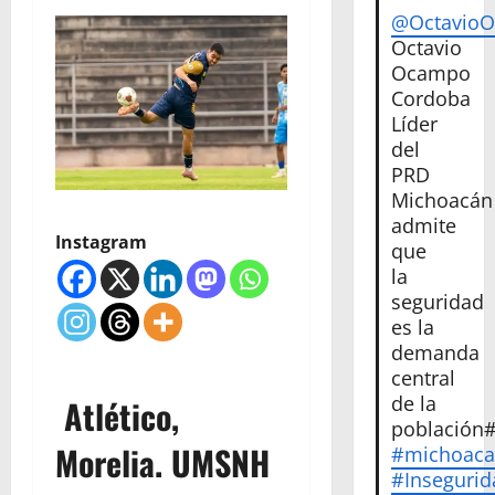
@Octavio
Octavio
Ocampo
Cordoba
Líder
del
PRD
Michoacán
admite
Instagram
que
la
seguridad
es la
demanda
central
de la
Atlético,
población
Morelia. UMSNH
#michoac
#Insegurid