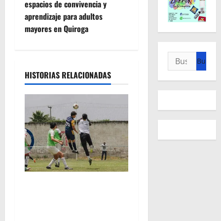
espacios de convivencia y
g
aprendizaje para adultos
mayores en Quiroga
a
c
Buscar:
i
HISTORIAS RELACIONADAS
ó
n
d
e
e
Atlético Morelia-UMSNH
debutó con el pie derecho
n
en la copa metropolitana