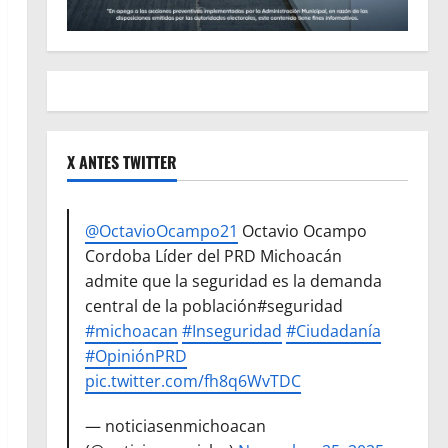
X ANTES TWITTER
@OctavioOcampo21
Octavio Ocampo
Cordoba Líder del PRD Michoacán
admite que la seguridad es la demanda
central de la población#seguridad
#michoacan
#Inseguridad
#Ciudadanía
#OpiniónPRD
pic.twitter.com/fh8q6WvTDC
— noticiasenmichoacan