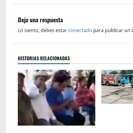
g
a
Deja una respuesta
c
Lo siento, debes estar
conectado
para publicar un 
i
ó
HISTORIAS RELACIONADAS
n
d
e
e
Fuga de gas p
n
consume tres 
vivienda en Za