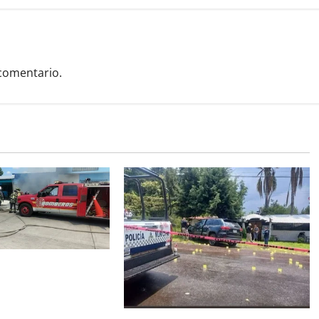
comentario.
rovoca incendio que
camionetas y una
capu.