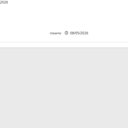
Identifican a los dos hombres
/2026
asesinados dentro de una
camioneta en Salvador Escalante
Salvador Escalante.
rosario
08/05/2026