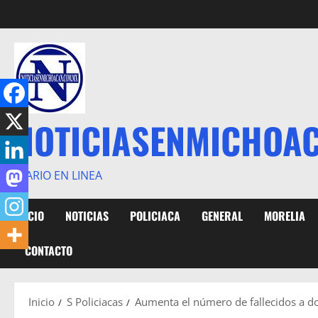
Saltar
al
contenido
NOTICIASENMICHOA
DIARIO EN LINEA
INICIO
NOTICIAS
POLICIACA
GENERAL
MORELIA
CONTACTO
Inicio
S Policiacas
Aumenta el número de fallecidos a do