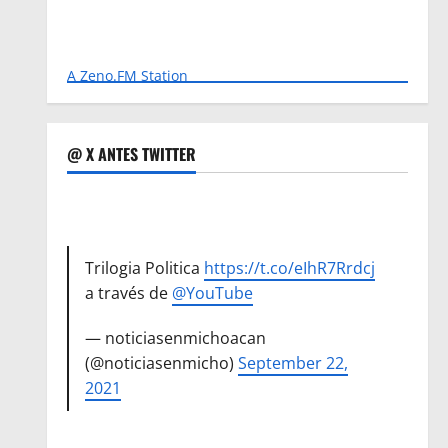
A Zeno.FM Station
@ X ANTES TWITTER
Trilogia Politica
https://t.co/eIhR7Rrdcj
a través de
@YouTube
— noticiasenmichoacan
(@noticiasenmicho)
September 22,
2021