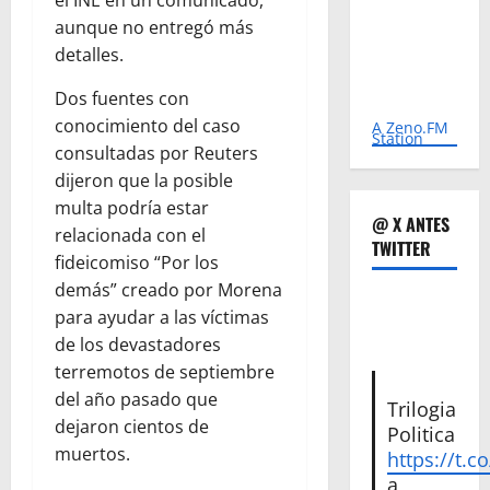
el INE en un comunicado,
aunque no entregó más
detalles.
Dos fuentes con
conocimiento del caso
A Zeno.FM
Station
consultadas por Reuters
dijeron que la posible
multa podría estar
@ X ANTES
relacionada con el
TWITTER
fideicomiso “Por los
demás” creado por Morena
para ayudar a las víctimas
de los devastadores
terremotos de septiembre
del año pasado que
Trilogia
dejaron cientos de
Politica
muertos.
https://t.c
a