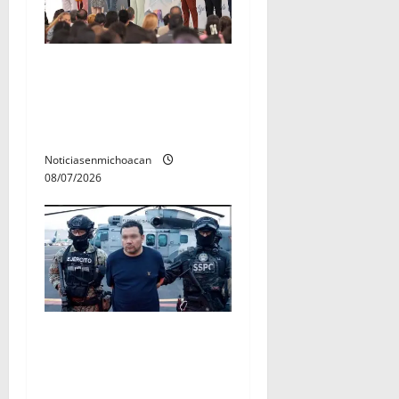
A sumar en la rconstrucción
del tejido sociale, invita
rectora a madres y padres
de estudiantes nicolaitas
Noticiasenmichoacan
08/07/2026
Vinculan a proceso al R1,
permanecera en prisión
preventiva