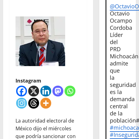
@Octavio
Octavio
Ocampo
Cordoba
Líder
del
PRD
Michoacán
admite
que
la
Instagram
seguridad
es la
demanda
central
de la
población
La autoridad electoral de
#michoac
México dijo el miércoles
#Insegurid
que podría sancionar con