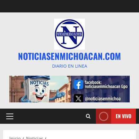
Saltar
al
contenido
NOTICIASENMICHOACAN.COM
DIARIO EN LINEA
EN VIVO
Menú
principal
Inicio
Noticias