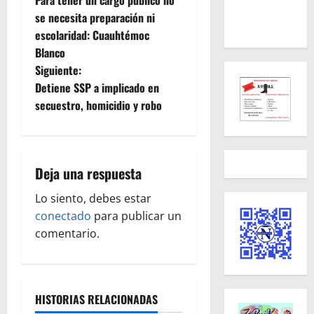
Para tener un cargo público no
a
se necesita preparación ni
escolaridad: Cuauhtémoc
v
Blanco
e
Siguiente:
Detiene SSP a implicado en
g
secuestro, homicidio y robo
a
c
Deja una respuesta
i
Lo siento, debes estar
ó
conectado
para publicar un
comentario.
n
d
HISTORIAS RELACIONADAS
e