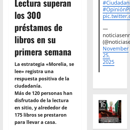
Lectura superan
#Ciudadan
#Opinión
los 300
pic.twitte
préstamos de
—
noticiase
libros en su
(@noticias
primera semana
November
25,
2025
La estrategia «Morelia, se
lee» registra una
respuesta positiva de la
ciudadanía.
Más de 120 personas han
disfrutado de la lectura
en sitio, y alrededor de
175 libros se prestaron
para llevar a casa.