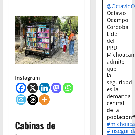
@Octavio
Octavio
Ocampo
Cordoba
Líder
del
PRD
Michoacán
admite
que
la
Instagram
seguridad
es la
demanda
central
de la
población
Cabinas de
#michoac
#Insegurid