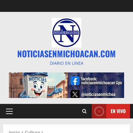
Saltar
al
contenido
NOTICIASENMICHOACAN.COM
DIARIO EN LINEA
EN VIVO
Menú
principal
Inicio
Cultura