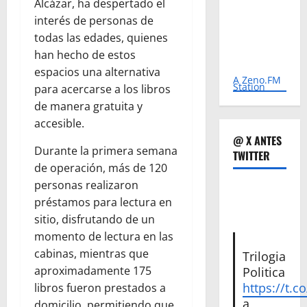
Alcázar, ha despertado el
interés de personas de
todas las edades, quienes
han hecho de estos
espacios una alternativa
A Zeno.FM
Station
para acercarse a los libros
de manera gratuita y
accesible.
@ X ANTES
Durante la primera semana
TWITTER
de operación, más de 120
personas realizaron
préstamos para lectura en
sitio, disfrutando de un
momento de lectura en las
cabinas, mientras que
Trilogia
aproximadamente 175
Politica
https://t.c
libros fueron prestados a
a
domicilio, permitiendo que