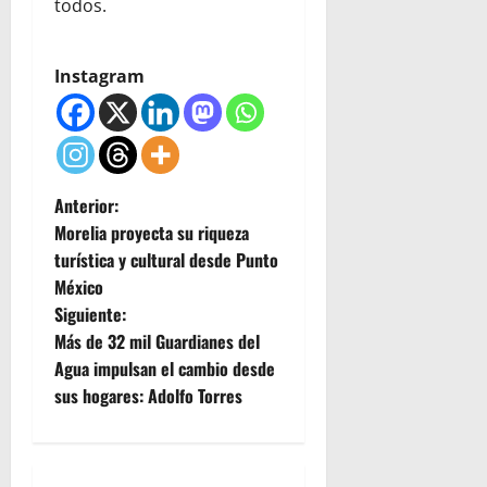
todos.
Instagram
N
Anterior:
Morelia proyecta su riqueza
a
turística y cultural desde Punto
México
v
Siguiente:
e
Más de 32 mil Guardianes del
Agua impulsan el cambio desde
g
sus hogares: Adolfo Torres
a