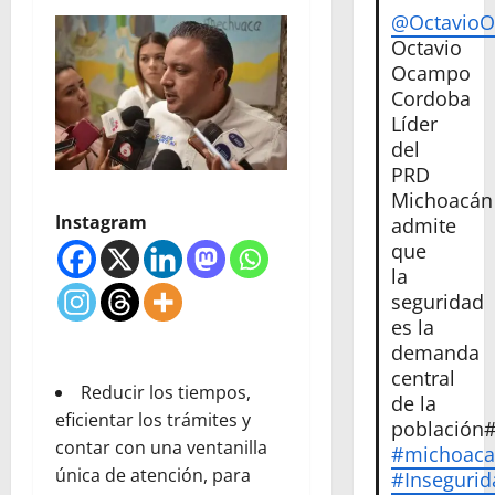
@Octavio
Octavio
Ocampo
Cordoba
Líder
del
PRD
Michoacán
Instagram
admite
que
la
seguridad
es la
demanda
central
Reducir los tiempos,
de la
eficientar los trámites y
población
contar con una ventanilla
#michoac
única de atención, para
#Insegurid