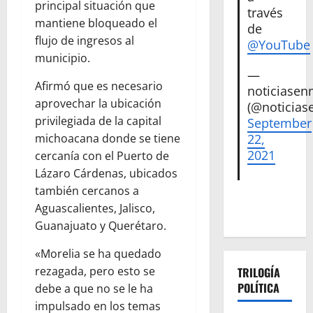
principal situación que
través
mantiene bloqueado el
de
flujo de ingresos al
@YouTube
municipio.
—
Afirmó que es necesario
noticiase
aprovechar la ubicación
(@noticias
privilegiada de la capital
September
22,
michoacana donde se tiene
2021
cercanía con el Puerto de
Lázaro Cárdenas, ubicados
también cercanos a
Aguascalientes, Jalisco,
Guanajuato y Querétaro.
«Morelia se ha quedado
rezagada, pero esto se
TRILOGÍA
POLÍTICA
debe a que no se le ha
impulsado en los temas