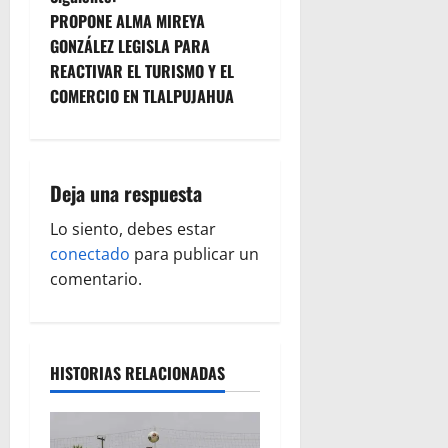
PROPONE ALMA MIREYA
v
GONZÁLEZ LEGISLA PARA
e
REACTIVAR EL TURISMO Y EL
COMERCIO EN TLALPUJAHUA
g
a
Deja una respuesta
c
Lo siento, debes estar
i
conectado
para publicar un
ó
comentario.
n
d
HISTORIAS RELACIONADAS
e