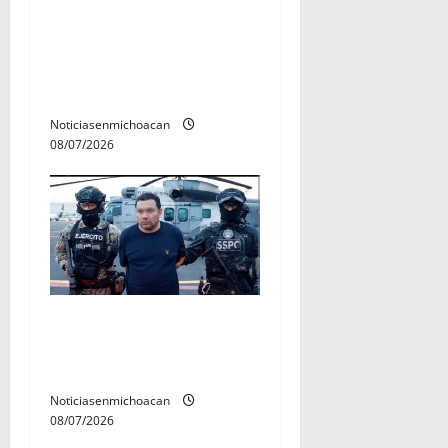
A sumar en la rconstrucción
del tejido sociale, invita
rectora a madres y padres
de estudiantes nicolaitas
Noticiasenmichoacan
08/07/2026
Vinculan a proceso al R1,
permanecera en prisión
preventiva
Noticiasenmichoacan
08/07/2026