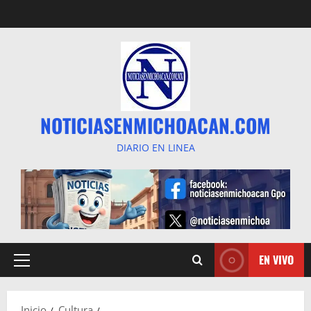
Saltar
al
contenido
NOTICIASENMICHOACAN.COM
DIARIO EN LINEA
EN VIVO
Menú
principal
Inicio
Cultura