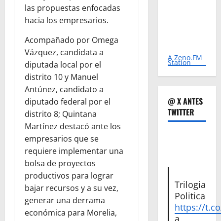
las propuestas enfocadas
hacia los empresarios.
Acompañado por Omega
Vázquez, candidata a
A Zeno.FM
Station
diputada local por el
distrito 10 y Manuel
Antúnez, candidato a
@ X ANTES
diputado federal por el
TWITTER
distrito 8; Quintana
Martínez destacó ante los
empresarios que se
requiere implementar una
bolsa de proyectos
productivos para lograr
Trilogia
bajar recursos y a su vez,
Politica
generar una derrama
https://t.c
económica para Morelia,
a