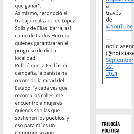
a
que ganar”.
través
Asimismo, reconoció el
de
trabajo realizado de López
@YouTube
Solís y de Elías Ibarra, así
como de Carlos Herrera,
—
quienes garantizarán el
noticiase
progreso de dicha
(@noticias
localidad.
September
Refirió que, a 65 días de
22,
campaña, la panista ha
2021
recorrido la mitad del
Estado, “y cada vez que
recorro las calles, me
encuentro a mujeres
quienes son las que
sostienen los pueblos, y
TRILOGÍA
eso para mí es un
POLÍTICA
compromiso que