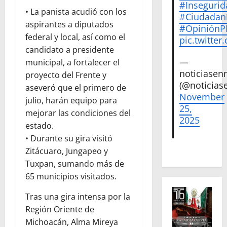
#Insegurid
• La panista acudió con los
#Ciudadan
aspirantes a diputados
#Opinión
federal y local, así como el
pic.twitte
candidato a presidente
—
municipal, a fortalecer el
noticiase
proyecto del Frente y
(@noticias
aseveró que el primero de
November
julio, harán equipo para
25,
mejorar las condiciones del
2025
estado.
• Durante su gira visitó
Zitácuaro, Jungapeo y
Tuxpan, sumando más de
65 municipios visitados.
Tras una gira intensa por la
Región Oriente de
Michoacán, Alma Mireya