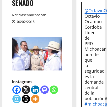
SENADO
@Octavio
Noticiasenmichoacan
Octavio
Ocampo
06/02/2018
Cordoba
Líder
del
PRD
Michoacán
admite
que
la
seguridad
es la
demanda
Instagram
central
de la
población
#michoac