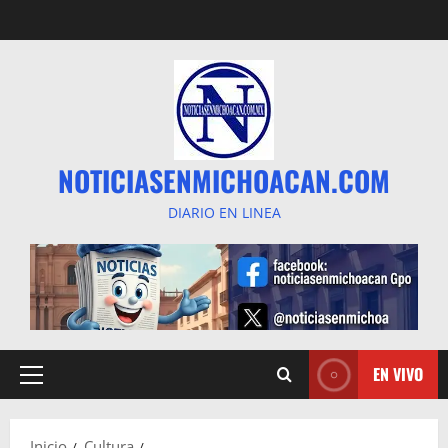
Saltar
al
contenido
NOTICIASENMICHOACAN.COM
DIARIO EN LINEA
EN VIVO
Menú
principal
Inicio
Cultura