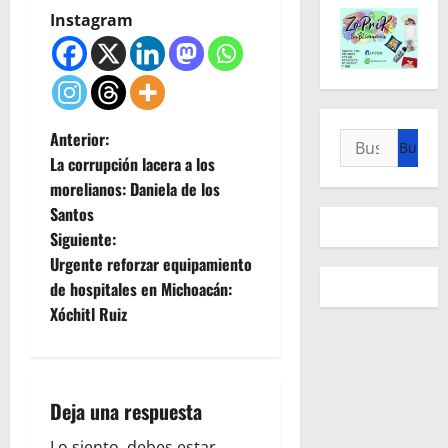
Instagram
N
Anterior:
Buscar:
La corrupción lacera a los
a
morelianos: Daniela de los
Santos
v
Siguiente:
e
Urgente reforzar equipamiento
de hospitales en Michoacán:
g
Xóchitl Ruiz
a
c
Deja una respuesta
i
Lo siento, debes estar