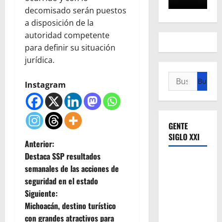
decomisado serán puestos
a disposición de la
autoridad competente
para definir su situación
jurídica.
Buscar:
Instagram
GENTE
SIGLO XXI
N
Anterior:
Destaca SSP resultados
a
semanales de las acciones de
seguridad en el estado
v
Siguiente:
e
Michoacán, destino turístico
con grandes atractivos para