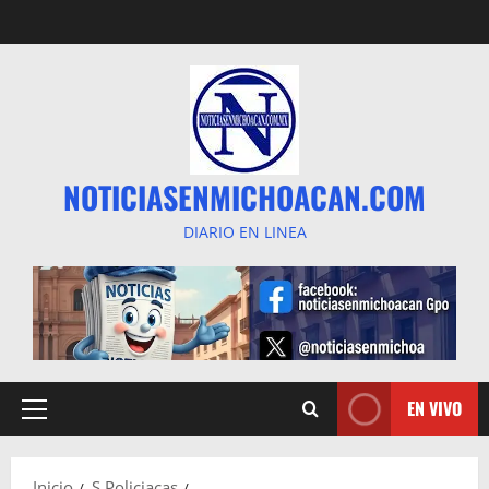
Saltar
al
contenido
NOTICIASENMICHOACAN.COM
DIARIO EN LINEA
EN VIVO
Menú
principal
Inicio
S Policiacas