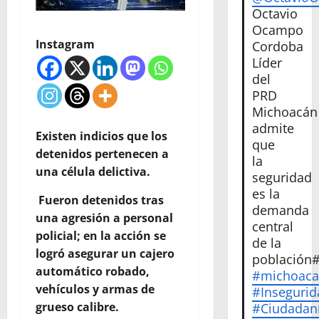
Octavio
Ocampo
Instagram
Cordoba
Líder
del
PRD
Michoacán
admite
Existen indicios que los
que
detenidos pertenecen a
la
una célula delictiva.
seguridad
es la
Fueron detenidos tras
demanda
una agresión a personal
central
policial; en la acción se
de la
logró asegurar un cajero
población
automático robado,
#michoac
vehículos y armas de
#Insegurid
grueso calibre.
#Ciudadan