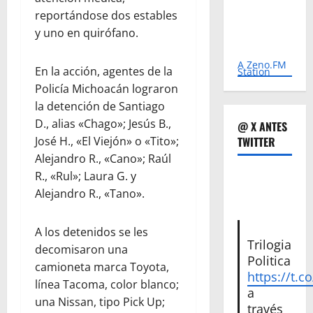
reportándose dos estables
y uno en quirófano.
A Zeno.FM
En la acción, agentes de la
Station
Policía Michoacán lograron
la detención de Santiago
D., alias «Chago»; Jesús B.,
@ X ANTES
José H., «El Viejón» o «Tito»;
TWITTER
Alejandro R., «Cano»; Raúl
R., «Rul»; Laura G. y
Alejandro R., «Tano».
A los detenidos se les
Trilogia
decomisaron una
Politica
camioneta marca Toyota,
https://t.c
línea Tacoma, color blanco;
a
una Nissan, tipo Pick Up;
través