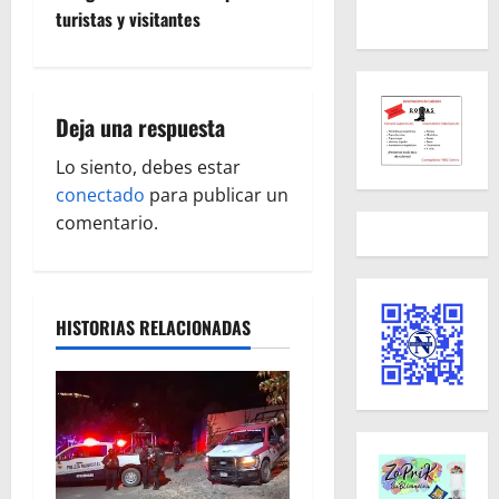
g
turistas y visitantes
a
c
Deja una respuesta
i
Lo siento, debes estar
ó
conectado
para publicar un
comentario.
n
d
HISTORIAS RELACIONADAS
e
e
n
t