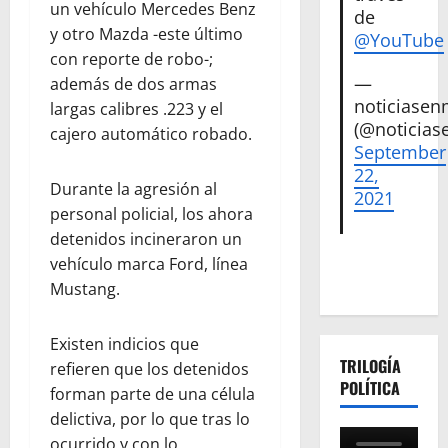
un vehículo Mercedes Benz
de
y otro Mazda -este último
@YouTube
con reporte de robo-;
—
además de dos armas
noticiase
largas calibres .223 y el
(@noticias
cajero automático robado.
September
22,
Durante la agresión al
2021
personal policial, los ahora
detenidos incineraron un
vehículo marca Ford, línea
Mustang.
Existen indicios que
TRILOGÍA
refieren que los detenidos
POLÍTICA
forman parte de una célula
delictiva, por lo que tras lo
ocurrido y con lo