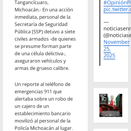
#Opinión
Tangancícuaro,
pic.twitte
Michoacán.- En una acción
inmediata, personal de la
—
Secretaría de Seguridad
noticiase
Pública (SSP) detuvo a siete
(@noticias
civiles armados -de quienes
November
se presume forman parte
25,
de una célula delictiva-,
2025
aseguraron vehículos y
armas de grueso calibre.
Un reporte al teléfono de
emergencias 911 que
alertaba sobre un robo de
un cajero de un
establecimiento bancario
movilizó al personal de la
Policía Michoacán al lugar.