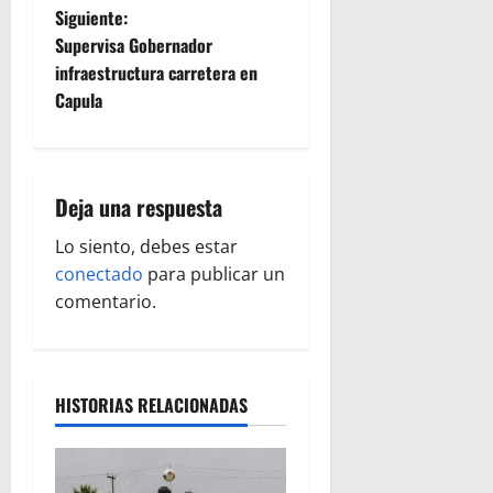
v
Siguiente:
e
Supervisa Gobernador
infraestructura carretera en
g
Capula
a
c
Deja una respuesta
i
Lo siento, debes estar
ó
conectado
para publicar un
comentario.
n
d
HISTORIAS RELACIONADAS
e
e