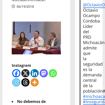
@Octavio
06/19/2018
Octavio
Ocampo
Cordoba
Líder
del
PRD
Michoacán
admite
que
la
seguridad
Instagram
es la
demanda
central
de la
población
#michoac
#Insegurid
No debemos de