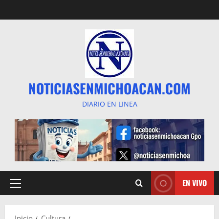
Saltar
al
contenido
NOTICIASENMICHOACAN.COM
DIARIO EN LINEA
EN VIVO
Menú
principal
Inicio
Cultura