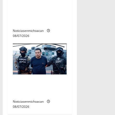
A sumar en la rconstrucción
del tejido sociale, invita
rectora a madres y padres
de estudiantes nicolaitas
Noticiasenmichoacan
08/07/2026
Vinculan a proceso al R1,
permanecera en prisión
preventiva
Noticiasenmichoacan
08/07/2026