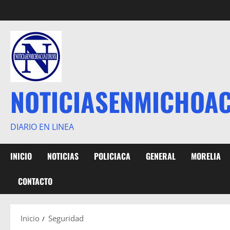
Saltar
al
contenido
NOTICIASENMICHOA
DIARIO EN LINEA
INICIO
NOTICIAS
POLICIACA
GENERAL
MORELIA
CONTACTO
Inicio
Seguridad