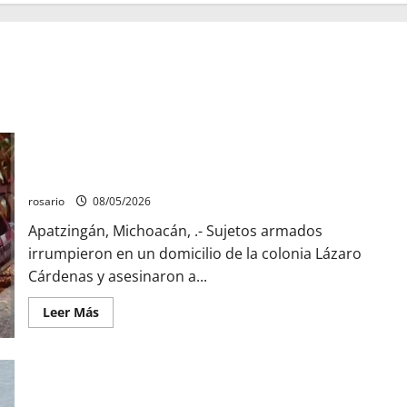
Sujetos armados irrumpen en un domicilio y asesinan a una
mujer en Apatzingán
rosario
08/05/2026
Apatzingán, Michoacán, .- Sujetos armados
irrumpieron en un domicilio de la colonia Lázaro
Cárdenas y asesinaron a...
Leer
Leer Más
más
acerca
de
Sujetos
armados
irrumpen
en