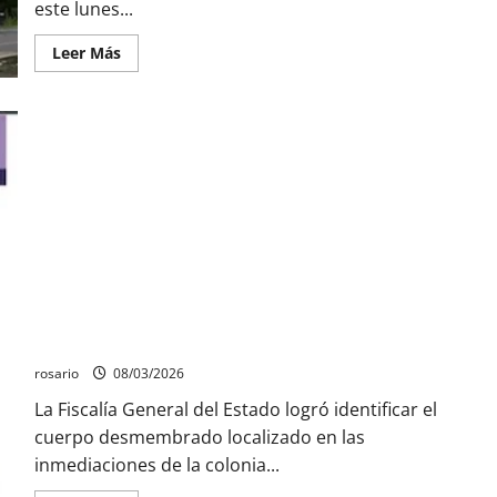
este lunes...
Leer
Leer Más
más
acerca
de
Comuneros
de
Pómaro
incendian
tractocamión
tras
vencer
ultimátum
al
Gobierno
de
Michoacán
Identifican a mujer hallada desmembrada en Morelia; estaba
desaparecida desde el 16 de julio.
rosario
08/03/2026
La Fiscalía General del Estado logró identificar el
cuerpo desmembrado localizado en las
inmediaciones de la colonia...