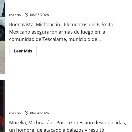
un
domicilio
Ejército asegura arsenal y casi 10 mil cartuchos en Buenavista
y
asesinan
rosario
08/05/2026
a
una
Buenavista, Michoacán.- Elementos del Ejército
mujer
en
Mexicano aseguraron armas de fuego en la
Apatzingán
comunidad de Tescalame, municipio de...
Leer
Leer Más
más
acerca
de
Ejército
asegura
arsenal
y
casi
10
mil
cartuchos
Balean a un hombre y lo dejan gravemente herido al sur de
en
Buenavista
Morelia
rosario
08/04/2026
Morelia, Michoacán.- Por razones aún desconocidas,
un hombre fue atacado a balazos y resultó