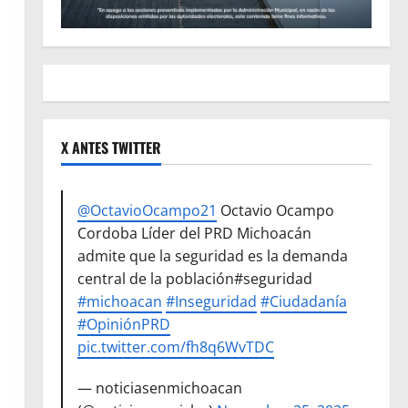
X ANTES TWITTER
@OctavioOcampo21
Octavio Ocampo
Cordoba Líder del PRD Michoacán
admite que la seguridad es la demanda
central de la población#seguridad
#michoacan
#Inseguridad
#Ciudadanía
#OpiniónPRD
pic.twitter.com/fh8q6WvTDC
— noticiasenmichoacan