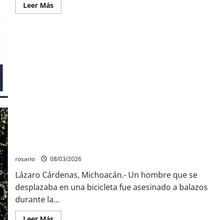
Leer
Leer Más
más
acerca
de
Identifican
a
mujer
hallada
desmembrada
en
Morelia;
estaba
desaparecida
desde
el
16
de
julio.
Asesinan a balazos a ciclista durante la madrugada en Lázaro
Cárdenas.
rosario
08/03/2026
Lázaro Cárdenas, Michoacán.- Un hombre que se
desplazaba en una bicicleta fue asesinado a balazos
durante la...
Leer
Leer Más