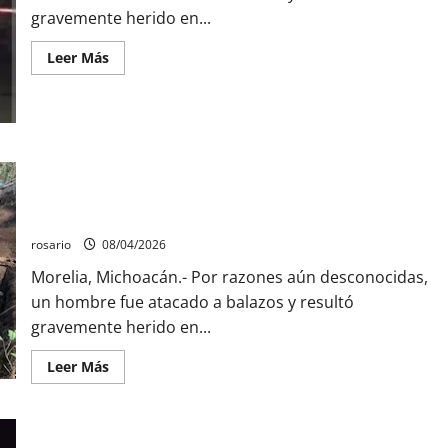
gravemente herido en...
Leer
Leer Más
más
acerca
de
Balean
a
un
hombre
y
Aseguran casi tres mil litros de precursores químicos y
lo
desmantelan un narcolaboratorio en el poblado Bernardo; no
dejan
gravemente
hubo personas detenidas.
herido
al
rosario
08/04/2026
sur
de
Morelia, Michoacán.- Por razones aún desconocidas,
Morelia
un hombre fue atacado a balazos y resultó
gravemente herido en...
Leer
Leer Más
más
acerca
de
Aseguran
casi