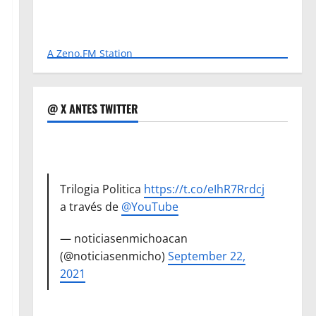
A Zeno.FM Station
@ X ANTES TWITTER
Trilogia Politica
https://t.co/eIhR7Rrdcj
a través de
@YouTube
— noticiasenmichoacan
(@noticiasenmicho)
September 22,
2021