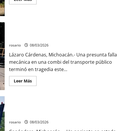
más
acerca
de
Asesinan
a
balazos
a
Motociclista pierde la vida tras fatal accidente con combi del
ciclista
durante
transporte público en Las Guacamayas.
la
madrugada
rosario
08/03/2026
en
Lázaro
Lázaro Cárdenas, Michoacán.- Una presunta falla
Cárdenas.
mecánica en una combi del transporte público
terminó en tragedia este...
Leer
Leer Más
más
acerca
de
Motociclista
pierde
la
Trasladan en ambulancia aérea a lesionado grave tras
vida
tras
volcadura en la autopista de Copándaro
fatal
accidente
rosario
08/03/2026
con
combi