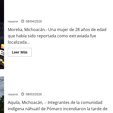
tres
mil
litros
Localizan sana y salva a joven reportada como desaparecida
de
en Villas Oriente.
precursores
químicos
y
rosario
08/04/2026
desmantelan
un
Morelia, Michoacán.- Una mujer de 28 años de edad
narcolaboratorio
que había sido reportada como extraviada fue
en
el
localizada...
poblado
Bernardo;
no
Leer
Leer Más
hubo
más
personas
acerca
detenidas.
de
Localizan
sana
y
salva
a
Comuneros de Pómaro incendian tractocamión tras vencer
joven
ultimátum al Gobierno de Michoacán
reportada
como
desaparecida
rosario
08/03/2026
en
Villas
Aquila, Michoacán, .- Integrantes de la comunidad
Oriente.
indígena náhuatl de Pómaro incendiaron la tarde de