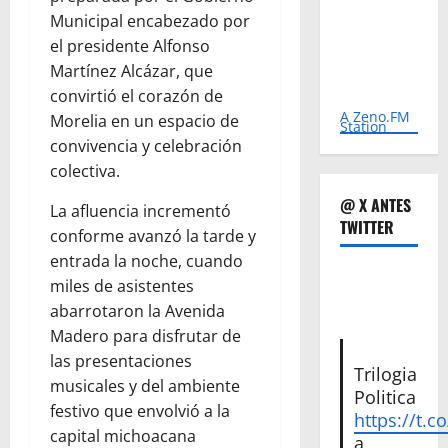
Municipal encabezado por
el presidente Alfonso
Martínez Alcázar, que
convirtió el corazón de
A Zeno.FM
Morelia en un espacio de
Station
convivencia y celebración
colectiva.
@ X ANTES
La afluencia incrementó
TWITTER
conforme avanzó la tarde y
entrada la noche, cuando
miles de asistentes
abarrotaron la Avenida
Madero para disfrutar de
las presentaciones
Trilogia
musicales y del ambiente
Politica
festivo que envolvió a la
https://t.c
capital michoacana
a