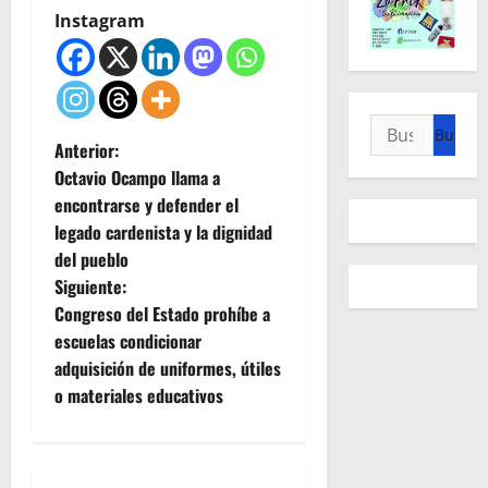
Instagram
Buscar:
N
Anterior:
Octavio Ocampo llama a
a
encontrarse y defender el
legado cardenista y la dignidad
v
del pueblo
e
Siguiente:
Congreso del Estado prohíbe a
g
escuelas condicionar
adquisición de uniformes, útiles
a
o materiales educativos
c
i