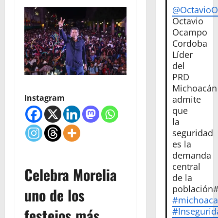
@Octavio
Octavio
Ocampo
Cordoba
Líder
del
PRD
Michoacán
Instagram
admite
que
la
seguridad
es la
demanda
central
Celebra Morelia
de la
población
uno de los
#michoac
festejos más
#Insegurid