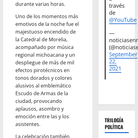
durante varias horas.
través
de
Uno de los momentos más
@YouTube
emotivos de la noche fue el
majestuoso encendido de
—
la Catedral de Morelia,
noticiase
(@noticias
acompañado por música
September
regional michoacana y un
22,
despliegue de más de mil
2021
efectos pirotécnicos en
tonos dorados y colores
alusivos al emblemático
Escudo de Armas de la
ciudad, provocando
aplausos, asombro y
emoción entre las y los
TRILOGÍA
asistentes.
POLÍTICA
La celebración también