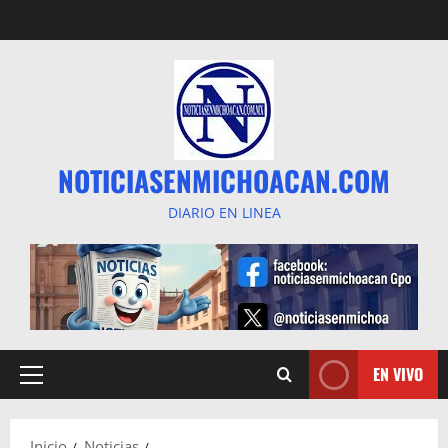
Saltar
al
contenido
NOTICIASENMICHOACAN.COM
DIARIO EN LINEA
EN VIVO
Menú
principal
Inicio
Noticias