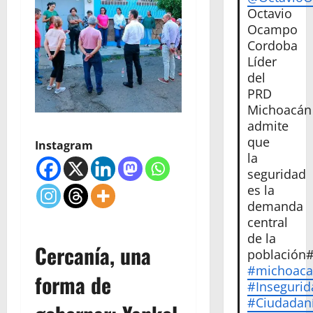
Octavio
Ocampo
Cordoba
Líder
del
PRD
Michoacán
admite
que
Instagram
la
seguridad
es la
demanda
central
de la
Cercanía, una
población
#michoac
forma de
#Insegurid
#Ciudadan