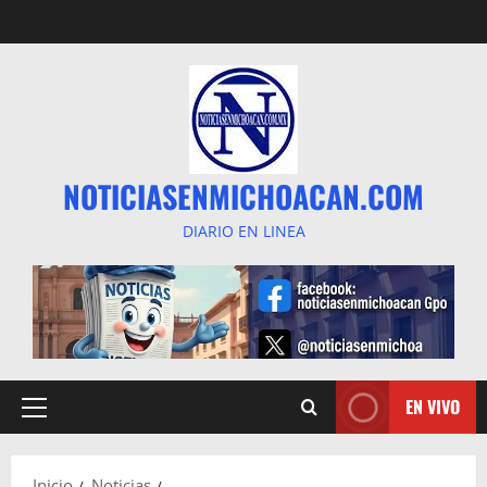
Saltar
al
contenido
NOTICIASENMICHOACAN.COM
DIARIO EN LINEA
EN VIVO
Menú
principal
Inicio
Noticias