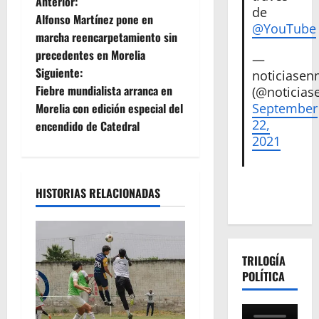
N
Anterior:
de
Alfonso Martínez pone en
@YouTube
a
marcha reencarpetamiento sin
precedentes en Morelia
v
—
Siguiente:
noticiase
e
Fiebre mundialista arranca en
(@noticias
Morelia con edición especial del
September
g
22,
encendido de Catedral
2021
a
c
HISTORIAS RELACIONADAS
i
ó
TRILOGÍA
n
POLÍTICA
d