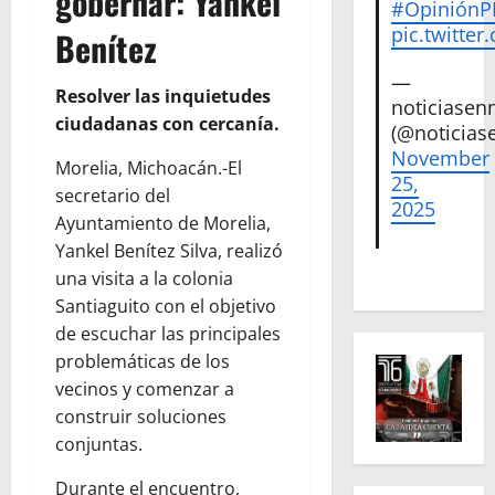
gobernar: Yankel
#Opinión
pic.twitte
Benítez
—
Resolver las inquietudes
noticiase
ciudadanas con cercanía.
(@noticias
November
Morelia, Michoacán.-El
25,
secretario del
2025
Ayuntamiento de Morelia,
Yankel Benítez Silva, realizó
una visita a la colonia
Santiaguito con el objetivo
de escuchar las principales
problemáticas de los
vecinos y comenzar a
construir soluciones
conjuntas.
Durante el encuentro,