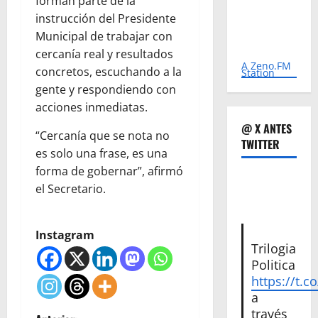
forman parte de la
instrucción del Presidente
Municipal de trabajar con
cercanía real y resultados
A Zeno.FM
concretos, escuchando a la
Station
gente y respondiendo con
acciones inmediatas.
@ X ANTES
“Cercanía que se nota no
TWITTER
es solo una frase, es una
forma de gobernar”, afirmó
el Secretario.
Instagram
Trilogia
Politica
https://t.c
a
través