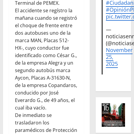
#Ciudadan
Terminal de PEMEX.
#Opinión
El accidente se regístro la
pic.twitte
mañana cuando se registró
el choque de frente entre
—
dos autobuses uno de la
noticiase
marca MAN, Placas 512-
(@noticias
HX-, cuyo conductor fue
November
identificado como César G.,
25,
de la empresa Alegra y un
2025
segundo autobús marca
Aycon, Placas A-31630-N,
de la empresa Copandaros,
conducido por José
Everardo G., de 49 años, el
cual iba vacío.
De inmediato se
trasladaron los
paramédicos de Protección