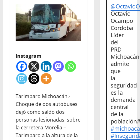
@Octavio
Octavio
Ocampo
Cordoba
Líder
del
PRD
Instagram
Michoacán
admite
que
la
seguridad
es la
Tarimbaro Michoacán.-
demanda
Choque de dos autobuses
central
dejó como saldo dos
de la
personas lesionadas, sobre
población
la cerretera Morelia –
#michoac
#Insegurid
Tarimbaro a la altura de la