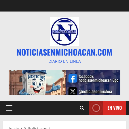
Saltar
al
contenido
NOTICIASENMICHOACAN.COM
DIARIO EN LINEA
EN VIVO
Menú
principal
Inicio
S Policiacas