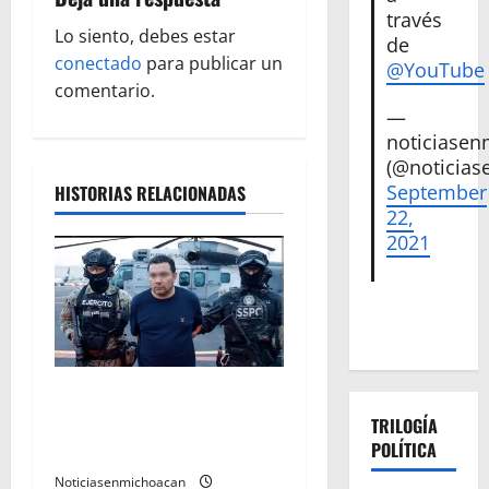
i
través
ó
Lo siento, debes estar
de
conectado
para publicar un
@YouTube
n
comentario.
—
d
noticiase
(@noticias
e
September
HISTORIAS RELACIONADAS
22,
e
2021
n
t
r
Vinculan a proceso al R1,
a
permanecera en prisión
TRILOGÍA
d
POLÍTICA
preventiva
Noticiasenmichoacan