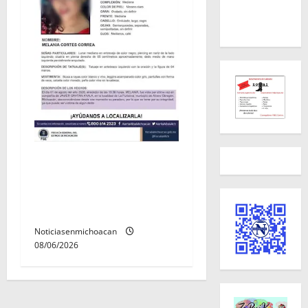
Localizan sin vida a Javier y
Melania; ambos contaban
con ficha de búsqueda en
Álvaro Obregón.
Noticiasenmichoacan
08/06/2026