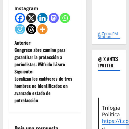
Instagram
A Zeno.FM
Station
N
Anterior:
Congreso abre camino para
a
garantizar la protección a
@ X ANTES
periodistas: Wilfrido Lázaro
TWITTER
v
Siguiente:
e
Localizan los cadáveres de tres
hombres no identificados en
g
avanzado estado de
putrefacción
a
Trilogia
Politica
c
https://t.c
Deja una respuesta
a