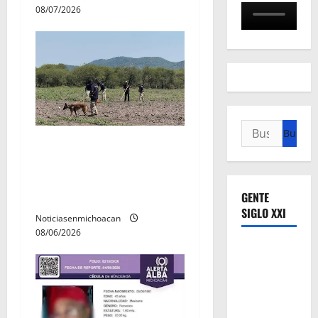
a
08/07/2026
s
Buscar:
Localizan restos óseos
durante jornada de
búsqueda forense en
Villamar
GENTE
SIGLO XXI
Noticiasenmichoacan
08/06/2026