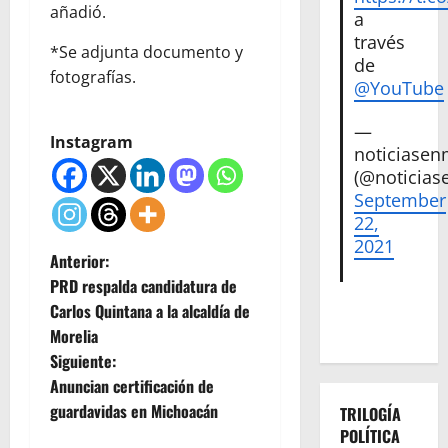
añadió.
a
través
*Se adjunta documento y
de
fotografías.
@YouTube
—
Instagram
noticiase
(@noticias
September
22,
2021
N
Anterior:
PRD respalda candidatura de
a
Carlos Quintana a la alcaldía de
Morelia
v
Siguiente:
e
Anuncian certificación de
guardavidas en Michoacán
TRILOGÍA
g
POLÍTICA