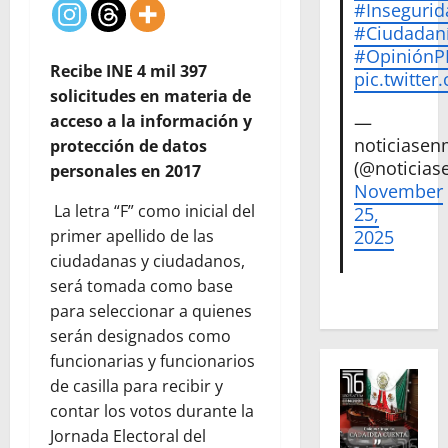
#Insegurid
#Ciudadan
#Opinión
Recibe INE 4 mil 397
pic.twitte
solicitudes en materia de
acceso a la información y
—
noticiase
protección de datos
(@noticias
personales en 2017
November
La letra “F” como inicial del
25,
primer apellido de las
2025
ciudadanas y ciudadanos,
será tomada como base
para seleccionar a quienes
serán designados como
funcionarias y funcionarios
de casilla para recibir y
contar los votos durante la
Jornada Electoral del