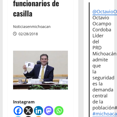
funcionarios de
casilla
@Octavio
Octavio
Ocampo
Noticiasenmichoacan
Cordoba
02/28/2018
Líder
del
PRD
Michoacán
admite
que
la
seguridad
es la
demanda
central
de la
Instagram
población
#michoac