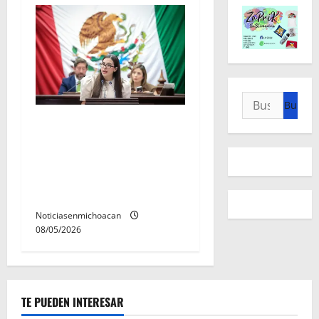
Buscar:
Celebra Giulianna Bugarini
aprobación de reforma que
fortalece audiencias
ciudadanas en los
ayuntamientos
Noticiasenmichoacan
08/05/2026
TE PUEDEN INTERESAR