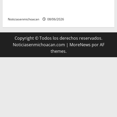
Michoacán cautivó a Ernesto Laguardia con su
riqueza artesanal y gastronómica
Noticiasenmichoacan
08/06/2026
Copyright © Todos los derechos reservados.
Noticiasenmichoacan.com
|
MoreNews
por AF
themes.