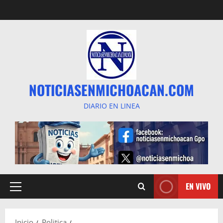
Saltar
al
contenido
NOTICIASENMICHOACAN.COM
DIARIO EN LINEA
EN VIVO
Menú
principal
Inicio
Politica