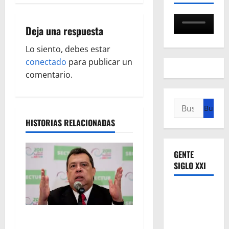
a
Deja una respuesta
c
Lo siento, debes estar
i
conectado
para publicar un
ó
comentario.
n
Buscar:
d
HISTORIAS RELACIONADAS
e
GENTE
e
SIGLO XXI
n
t
FGR detiene al