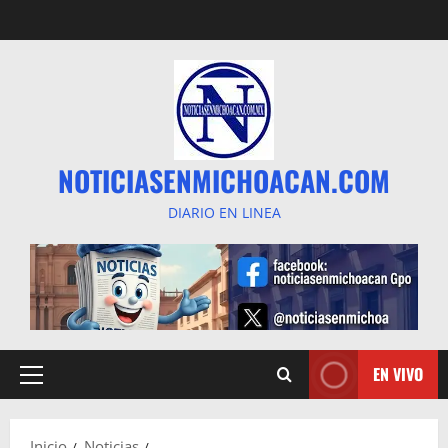
Saltar
al
contenido
NOTICIASENMICHOACAN.COM
DIARIO EN LINEA
EN VIVO
Menú
principal
Inicio
Noticias