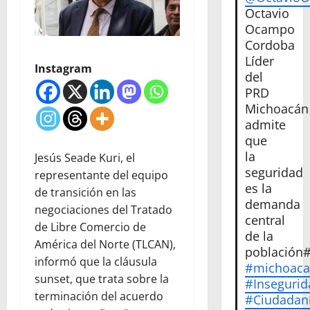
Octavio
Ocampo
Cordoba
Líder
Instagram
del
PRD
Michoacán
admite
que
la
Jesús Seade Kuri, el
seguridad
representante del equipo
es la
de transición en las
demanda
negociaciones del Tratado
central
de Libre Comercio de
de la
América del Norte (TLCAN),
población
informó que la cláusula
#michoac
sunset, que trata sobre la
#Insegurid
terminación del acuerdo
#Ciudadan