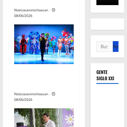
en el caso Ayotzinapa
d
Noticiasenmichoacan
08/06/2026
a
s
Buscar:
El Carnaval de Mérida 2027
GENTE
SIGLO XXI
ya tiene a sus 12 reinas y
reyes.
Noticiasenmichoacan
08/06/2026