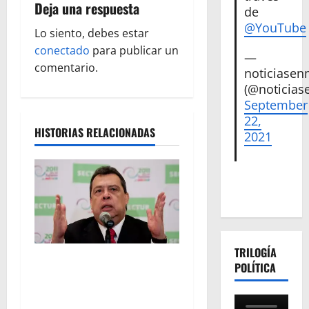
Deja una respuesta
c
de
@YouTube
Lo siento, debes estar
i
conectado
para publicar un
—
ó
comentario.
noticiase
(@noticias
n
September
22,
d
HISTORIAS RELACIONADAS
2021
e
e
n
t
TRILOGÍA
FGR detiene al
POLÍTICA
r
exgobernador Ángel Aguirre
por presunto encubrimiento
a