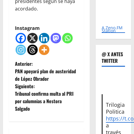
presidentes según se haya
acordado.
A Zeno.FM
Instagram
Station
@ X ANTES
TWITTER
N
Anterior:
PAN apoyará plan de austeridad
a
de López Obrador
Siguiente:
v
Tribunal confirma multa al PRI
e
por calumnias a Nestora
Trilogia
Salgado
Politica
g
https://t.c
a
a
través