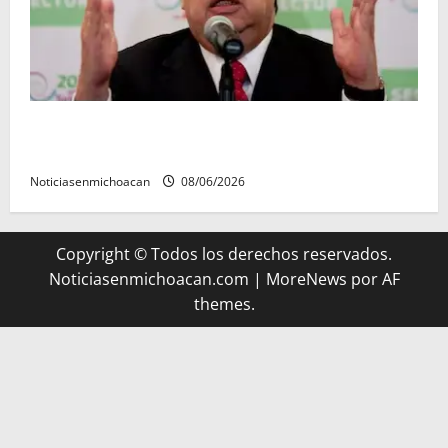
FGR detiene al exgobernador Ángel Aguirre por
presunto encubrimiento en el caso Ayotzinapa
Noticiasenmichoacan
08/06/2026
Copyright © Todos los derechos reservados.
Noticiasenmichoacan.com
|
MoreNews
por AF
themes.