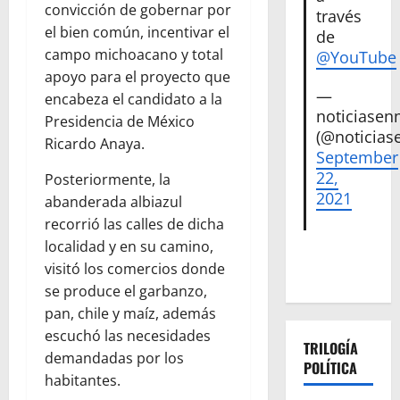
convicción de gobernar por
través
el bien común, incentivar el
de
campo michoacano y total
@YouTube
apoyo para el proyecto que
—
encabeza el candidato a la
noticiase
Presidencia de México
(@noticias
Ricardo Anaya.
September
22,
Posteriormente, la
2021
abanderada albiazul
recorrió las calles de dicha
localidad y en su camino,
visitó los comercios donde
se produce el garbanzo,
pan, chile y maíz, además
escuchó las necesidades
TRILOGÍA
demandadas por los
POLÍTICA
habitantes.