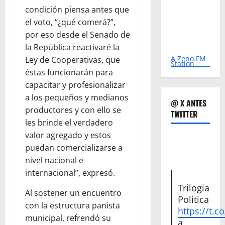
condición piensa antes que
el voto, “¿qué comerá?”,
por eso desde el Senado de
la República reactivaré la
A Zeno.FM
Ley de Cooperativas, que
Station
éstas funcionarán para
capacitar y profesionalizar
a los pequeños y medianos
@ X ANTES
productores y con ello se
TWITTER
les brinde el verdadero
valor agregado y estos
puedan comercializarse a
nivel nacional e
internacional”, expresó.
Trilogia
Al sostener un encuentro
Politica
con la estructura panista
https://t.c
municipal, refrendó su
a