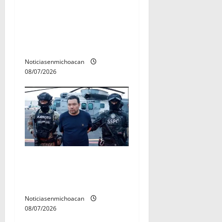
A sumar en la rconstrucción
del tejido sociale, invita
rectora a madres y padres
de estudiantes nicolaitas
Noticiasenmichoacan
08/07/2026
Vinculan a proceso al R1,
permanecera en prisión
preventiva
Noticiasenmichoacan
08/07/2026