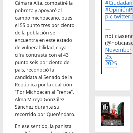
#Ciudadan
Cámara Alta, combatiré la
#Opinión
pobreza y apoyaré al
pic.twitte
campo michoacano, pues
el 55 punto tres por ciento
—
de la población se
noticiase
encuentra en este estado
(@noticias
de vulnerabilidad, cuya
November
cifra contrasta con el 43
25,
punto seis por ciento del
2025
país, reconoció la
candidata al Senado de la
República por la coalición
“Por Michoacán al Frente”,
Alma Mireya González
Sánchez durante su
recorrido por Queréndaro.
En ese sentido, la panista