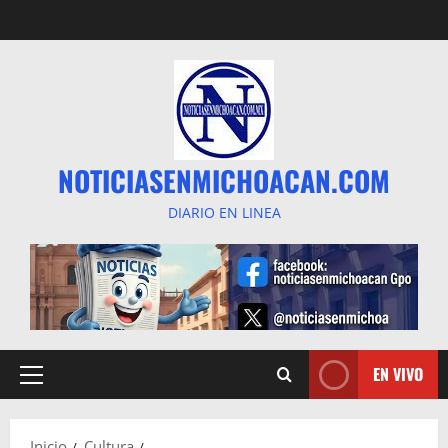
Saltar
al
contenido
NOTICIASENMICHOACAN.COM
DIARIO EN LINEA
EN VIVO
Menú
principal
Inicio
Cultura