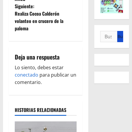
v
Siguiente:
e
Realiza Cocoa Calderón
volanteo en crucero de la
g
paloma
Buscar:
a
c
Deja una respuesta
i
Lo siento, debes estar
ó
conectado
para publicar un
comentario.
n
d
HISTORIAS RELACIONADAS
e
e