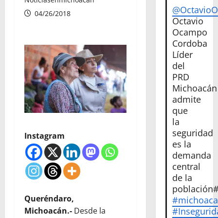
@Octavio
04/26/2018
Octavio
Ocampo
Cordoba
Líder
del
PRD
Michoacán
admite
que
la
seguridad
Instagram
es la
demanda
central
de la
población
Queréndaro,
#michoac
#Insegurid
Michoacán.-
Desde la