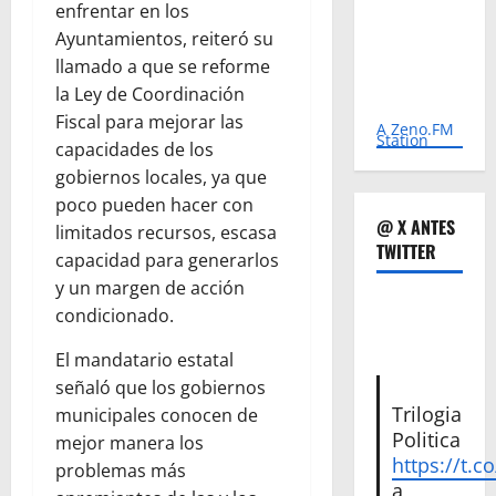
enfrentar en los
Ayuntamientos, reiteró su
llamado a que se reforme
la Ley de Coordinación
Fiscal para mejorar las
A Zeno.FM
Station
capacidades de los
gobiernos locales, ya que
poco pueden hacer con
@ X ANTES
limitados recursos, escasa
TWITTER
capacidad para generarlos
y un margen de acción
condicionado.
El mandatario estatal
señaló que los gobiernos
Trilogia
municipales conocen de
Politica
mejor manera los
https://t.c
problemas más
a