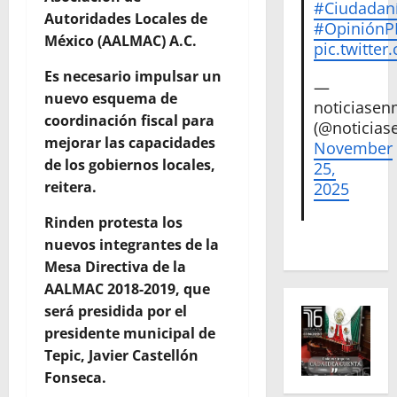
#Ciudadan
Autoridades Locales de
#Opinión
México (AALMAC) A.C.
pic.twitte
Es necesario impulsar un
—
nuevo esquema de
noticiase
coordinación fiscal para
(@noticias
mejorar las capacidades
November
de los gobiernos locales,
25,
reitera.
2025
Rinden protesta los
nuevos integrantes de la
Mesa Directiva de la
AALMAC 2018-2019, que
será presidida por el
presidente municipal de
Tepic, Javier Castellón
Fonseca.