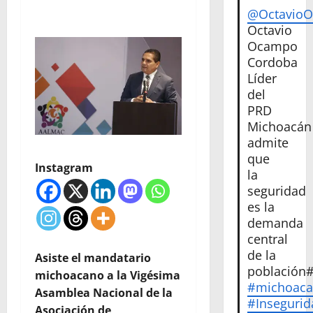
@Octavio
Octavio
Ocampo
Cordoba
Líder
del
PRD
Michoacán
admite
que
Instagram
la
seguridad
es la
demanda
central
de la
Asiste el mandatario
población
michoacano a la Vigésima
#michoac
Asamblea Nacional de la
#Insegurid
Asociación de