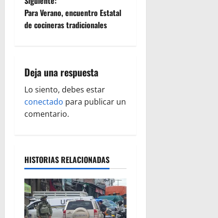
Siguiente:
v
Para Verano, encuentro Estatal
e
de cocineras tradicionales
g
a
Deja una respuesta
c
Lo siento, debes estar
conectado
para publicar un
i
comentario.
ó
n
HISTORIAS RELACIONADAS
d
e
e