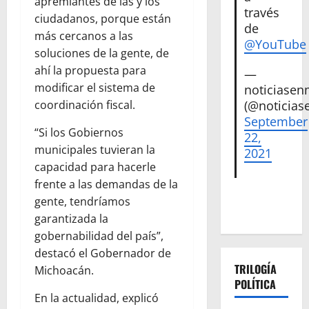
apremiantes de las y los
través
ciudadanos, porque están
de
más cercanos a las
@YouTube
soluciones de la gente, de
ahí la propuesta para
—
modificar el sistema de
noticiase
(@noticias
coordinación fiscal.
September
“Si los Gobiernos
22,
municipales tuvieran la
2021
capacidad para hacerle
frente a las demandas de la
gente, tendríamos
garantizada la
gobernabilidad del país”,
destacó el Gobernador de
TRILOGÍA
Michoacán.
POLÍTICA
En la actualidad, explicó