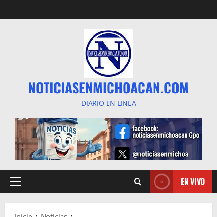
Saltar
al
contenido
NOTICIASENMICHOACAN.COM
DIARIO EN LINEA
EN VIVO
Menú
principal
Inicio
Noticias