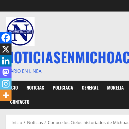
Saltar
al
contenido
NOTICIASENMICHOA
DIARIO EN LINEA
INICIO
NOTICIAS
POLICIACA
GENERAL
MORELIA
CONTACTO
Inicio
Noticias
Conoce los Cielos historiados de Michoa