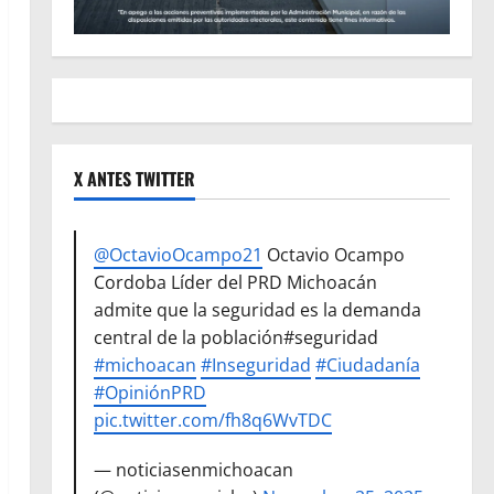
X ANTES TWITTER
@OctavioOcampo21
Octavio Ocampo
Cordoba Líder del PRD Michoacán
admite que la seguridad es la demanda
central de la población#seguridad
#michoacan
#Inseguridad
#Ciudadanía
#OpiniónPRD
pic.twitter.com/fh8q6WvTDC
— noticiasenmichoacan