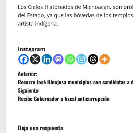
Los Cielos Historiados de Michoacán, son pr
del Estado, ya que las bóvedas de los templos
artista indígena.
Instagram
N
Anterior:
Recorre José Hinojosa municipios con candidatas a d
a
Siguiente:
v
Recibe Gobernador a fiscal anticorrupción
e
g
Deja una respuesta