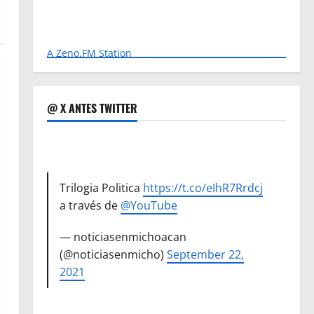
A Zeno.FM Station
@ X ANTES TWITTER
Trilogia Politica
https://t.co/eIhR7Rrdcj
a través de
@YouTube
— noticiasenmichoacan
(@noticiasenmicho)
September 22,
2021