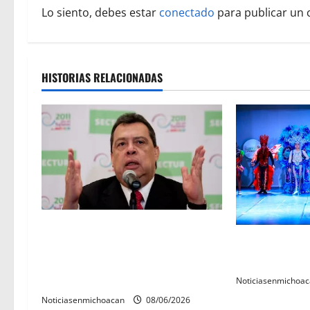
a
Lo siento, debes estar
conectado
para publicar un 
c
i
HISTORIAS RELACIONADAS
ó
n
d
e
e
FGR detiene al exgobernador Ángel
n
El Carnaval de
Aguirre por presunto
tiene a sus 12 
encubrimiento en el caso
t
Ayotzinapa
Noticiasenmichoa
r
Noticiasenmichoacan
08/06/2026