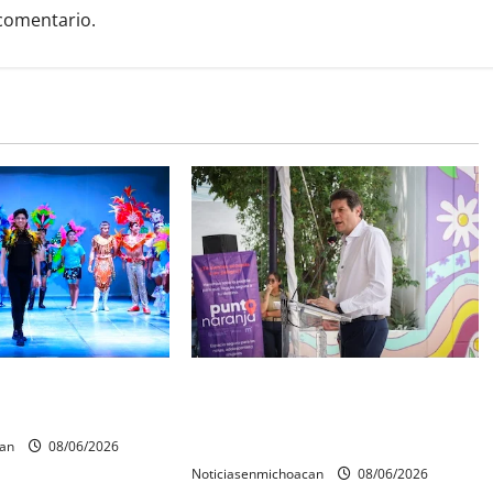
comentario.
 Mérida 2027 ya
Inaugura Alfonso Martínez Centro
reinas y reyes.
Integral de Atención y Servicios a
las Mujeres de Morelia
can
08/06/2026
Noticiasenmichoacan
08/06/2026