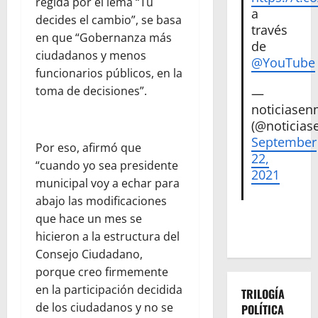
regida por el lema “Tú
a
decides el cambio”, se basa
través
en que “Gobernanza más
de
ciudadanos y menos
@YouTube
funcionarios públicos, en la
toma de decisiones”.
—
noticiase
(@noticias
September
Por eso, afirmó que
22,
“cuando yo sea presidente
2021
municipal voy a echar para
abajo las modificaciones
que hace un mes se
hicieron a la estructura del
Consejo Ciudadano,
porque creo firmemente
en la participación decidida
TRILOGÍA
de los ciudadanos y no se
POLÍTICA