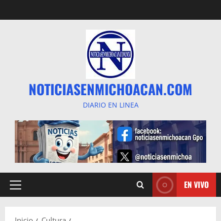
Saltar
al
contenido
NOTICIASENMICHOACAN.COM
DIARIO EN LINEA
EN VIVO
Menú
principal
Inicio
Cultura