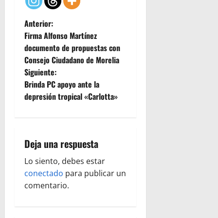
N
Anterior:
Firma Alfonso Martínez
a
documento de propuestas con
Consejo Ciudadano de Morelia
v
Siguiente:
e
Brinda PC apoyo ante la
depresión tropical «Carlotta»
g
a
Deja una respuesta
c
Lo siento, debes estar
i
conectado
para publicar un
ó
comentario.
n