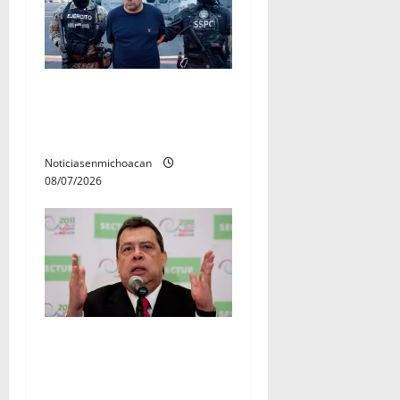
Vinculan a proceso al R1,
permanecera en prisión
preventiva
Noticiasenmichoacan
08/07/2026
FGR detiene al
exgobernador Ángel Aguirre
por presunto encubrimiento