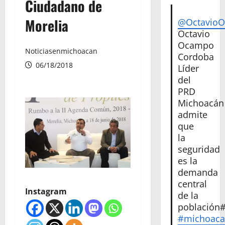
Ciudadano de
Morelia
@Octavio
Octavio
Ocampo
Noticiasenmichoacan
Cordoba
06/18/2018
Líder
del
PRD
Michoacán
admite
que
la
seguridad
es la
demanda
central
Instagram
de la
población
#michoac