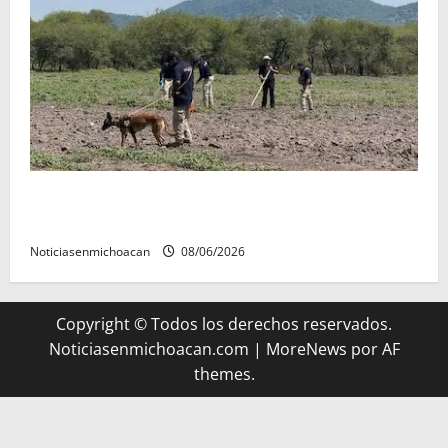
Localizan restos óseos durante jornada de búsqueda
forense en Villamar
Noticiasenmichoacan
08/06/2026
Copyright © Todos los derechos reservados.
Noticiasenmichoacan.com
|
MoreNews
por AF
themes.