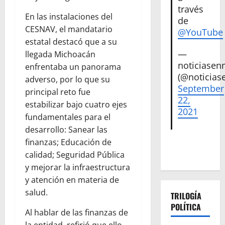
través
En las instalaciones del
de
CESNAV, el mandatario
@YouTube
estatal destacó que a su
—
llegada Michoacán
noticiase
enfrentaba un panorama
(@noticias
adverso, por lo que su
September
principal reto fue
22,
estabilizar bajo cuatro ejes
2021
fundamentales para el
desarrollo: Sanear las
finanzas; Educación de
calidad; Seguridad Pública
y mejorar la infraestructura
y atención en materia de
salud.
TRILOGÍA
POLÍTICA
Al hablar de las finanzas de