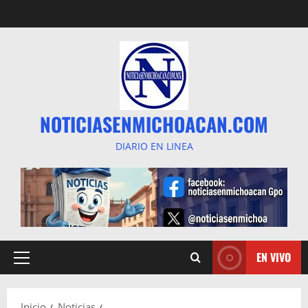
Saltar
al
contenido
NOTICIASENMICHOACAN.COM
DIARIO EN LINEA
EN VIVO
Menú
principal
Inicio
Noticias