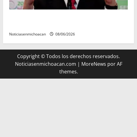
FGR detiene al exgobernador Ángel Aguirre por
presunto encubrimiento en el caso Ayotzinapa
Noticiasenmichoacan
08/06/2026
Copyright © Todos los derechos reservados.
Noticiasenmichoacan.com
|
MoreNews
por AF
themes.