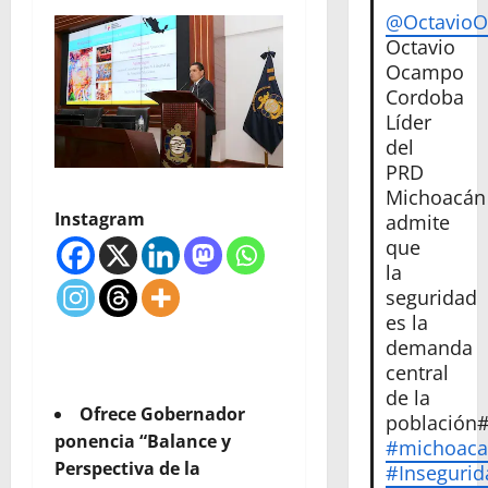
@Octavio
Octavio
Ocampo
Cordoba
Líder
del
PRD
Michoacán
Instagram
admite
que
la
seguridad
es la
demanda
central
de la
Ofrece Gobernador
población
ponencia “Balance y
#michoac
Perspectiva de la
#Insegurid