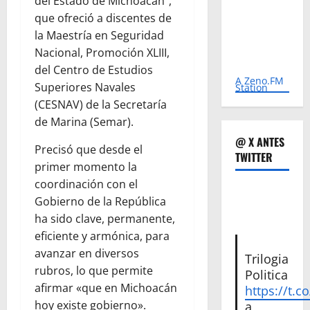
del Estado de Michoacán”,
que ofreció a discentes de
la Maestría en Seguridad
Nacional, Promoción XLIII,
del Centro de Estudios
A Zeno.FM
Superiores Navales
Station
(CESNAV) de la Secretaría
de Marina (Semar).
@ X ANTES
Precisó que desde el
TWITTER
primer momento la
coordinación con el
Gobierno de la República
ha sido clave, permanente,
eficiente y armónica, para
avanzar en diversos
Trilogia
rubros, lo que permite
Politica
afirmar «que en Michoacán
https://t.c
hoy existe gobierno».
a