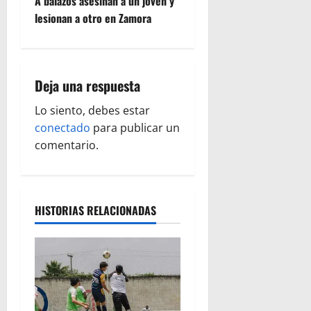
A balazos asesinan a un joven y
e
lesionan a otro en Zamora
g
a
Deja una respuesta
c
Lo siento, debes estar
conectado
para publicar un
i
comentario.
ó
n
HISTORIAS RELACIONADAS
d
e
e