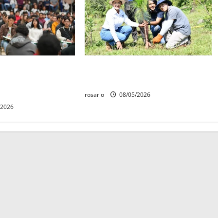
s, UMSNH lanza
Gobierno de Morelia lleva jornada
atoria de nuevo
de reforestación a Tiripetío
rosario
08/05/2026
/2026