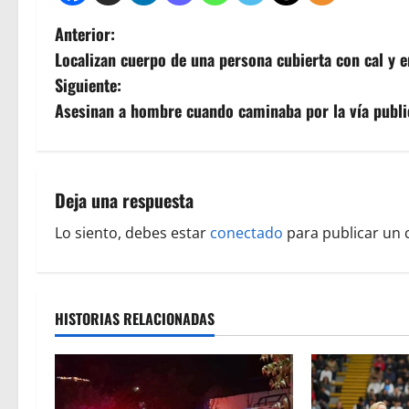
N
Anterior:
Localizan cuerpo de una persona cubierta con cal y
a
Siguiente:
v
Asesinan a hombre cuando caminaba por la vía publi
e
g
Deja una respuesta
a
Lo siento, debes estar
conectado
para publicar un 
c
i
HISTORIAS RELACIONADAS
ó
n