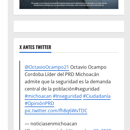
X ANTES TWITTER
@OctavioOcampo21
Octavio Ocampo
Cordoba Líder del PRD Michoacán
admite que la seguridad es la demanda
central de la población#seguridad
#michoacan
#Inseguridad
#Ciudadanía
#OpiniónPRD
pic.twitter.com/fh8q6WvTDC
— noticiasenmichoacan