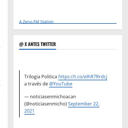
A Zeno.FM Station
@ X ANTES TWITTER
Trilogia Politica
https://t.co/eIhR7Rrdcj
a través de
@YouTube
— noticiasenmichoacan
(@noticiasenmicho)
September 22,
2021