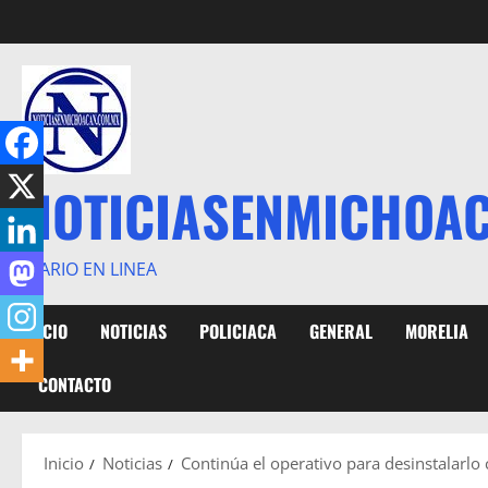
Saltar
al
contenido
NOTICIASENMICHOA
DIARIO EN LINEA
INICIO
NOTICIAS
POLICIACA
GENERAL
MORELIA
CONTACTO
Inicio
Noticias
Continúa el operativo para desinstalarl