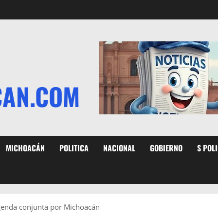
CAN.COM
MICHOACÁN
POLITICA
NACIONAL
GOBIERNO
S POL
genda conjunta por Michoacán