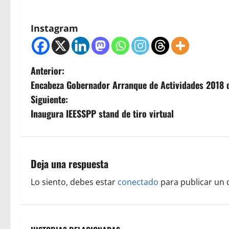
Instagram
N
Anterior:
Encabeza Gobernador Arranque de Actividades 2018 
a
Siguiente:
v
Inaugura IEESSPP stand de tiro virtual
e
g
Deja una respuesta
a
Lo siento, debes estar
conectado
para publicar un 
c
i