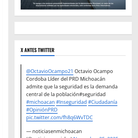
X ANTES TWITTER
@OctavioOcampo21
Octavio Ocampo
Cordoba Líder del PRD Michoacán
admite que la seguridad es la demanda
central de la población#seguridad
#michoacan
#Inseguridad
#Ciudadanía
#OpiniónPRD
pic.twitter.com/fh8q6WvTDC
— noticiasenmichoacan