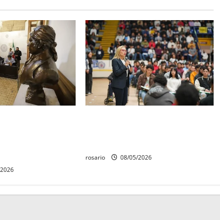
quedó establecido
Este miércoles, UMSNH lanza
Aniversario de la
tercera convocatoria de nuevo
erte de Cóporo de
ingreso
rosario
08/05/2026
/2026