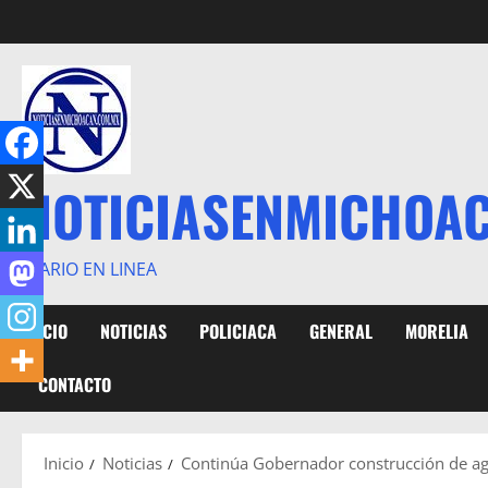
Saltar
al
contenido
NOTICIASENMICHOA
DIARIO EN LINEA
INICIO
NOTICIAS
POLICIACA
GENERAL
MORELIA
CONTACTO
Inicio
Noticias
Continúa Gobernador construcción de a