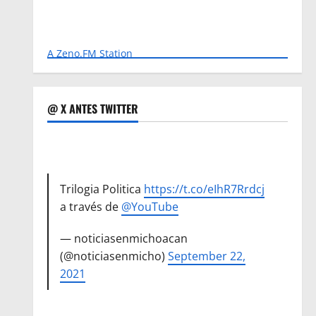
A Zeno.FM Station
@ X ANTES TWITTER
Trilogia Politica
https://t.co/eIhR7Rrdcj
a través de
@YouTube
— noticiasenmichoacan
(@noticiasenmicho)
September 22,
2021