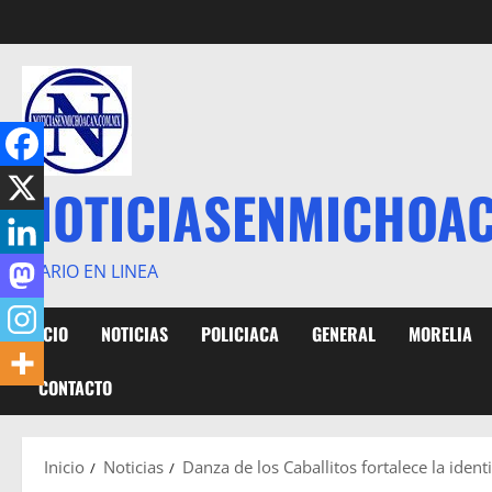
Saltar
al
contenido
NOTICIASENMICHOA
DIARIO EN LINEA
INICIO
NOTICIAS
POLICIACA
GENERAL
MORELIA
CONTACTO
Inicio
Noticias
Danza de los Caballitos fortalece la iden