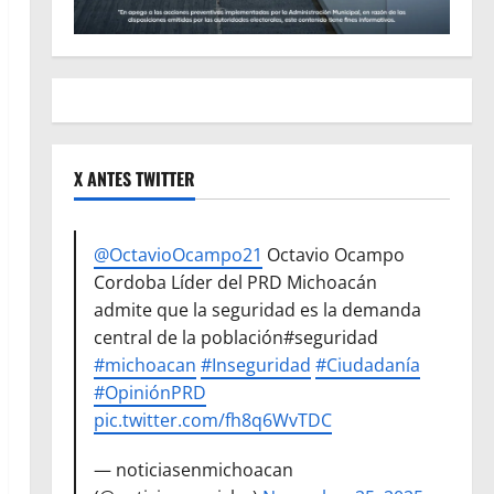
X ANTES TWITTER
@OctavioOcampo21
Octavio Ocampo
Cordoba Líder del PRD Michoacán
admite que la seguridad es la demanda
central de la población#seguridad
#michoacan
#Inseguridad
#Ciudadanía
#OpiniónPRD
pic.twitter.com/fh8q6WvTDC
— noticiasenmichoacan