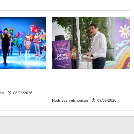
 Mérida 2027 ya
Inaugura Alfonso Martínez Centro
reinas y reyes.
Integral de Atención y Servicios a
las Mujeres de Morelia
can
08/06/2026
Noticiasenmichoacan
08/06/2026