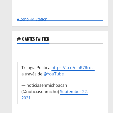
A Zeno.FM Station
@ X ANTES TWITTER
Trilogia Politica
https://t.co/eIhR7Rrdcj
a través de
@YouTube
— noticiasenmichoacan
(@noticiasenmicho)
September 22,
2021