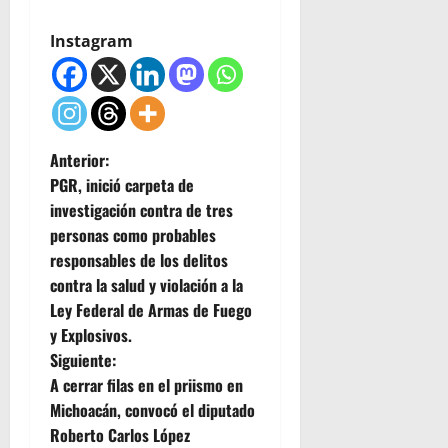
Instagram
N
Anterior:
PGR, inició carpeta de
a
investigación contra de tres
personas como probables
v
responsables de los delitos
e
contra la salud y violación a la
Ley Federal de Armas de Fuego
g
y Explosivos.
Siguiente:
a
A cerrar filas en el priismo en
c
Michoacán, convocó el diputado
Roberto Carlos López