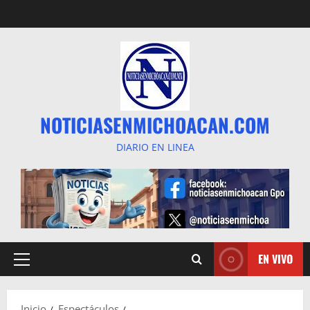
Saltar
al
contenido
NOTICIASENMICHOACAN.COM
DIARIO EN LINEA
EN VIVO
Menú
principal
Inicio
Espectáculos