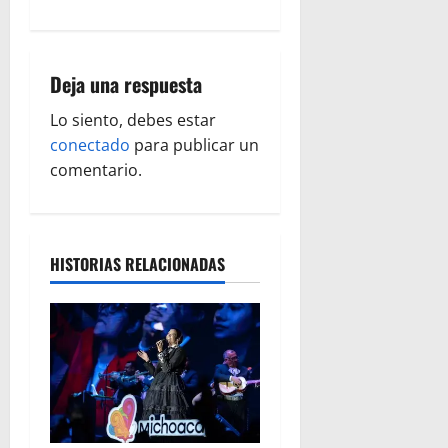
i
ó
Deja una respuesta
n
Lo siento, debes estar
d
conectado
para publicar un
e
comentario.
e
n
HISTORIAS RELACIONADAS
t
r
a
d