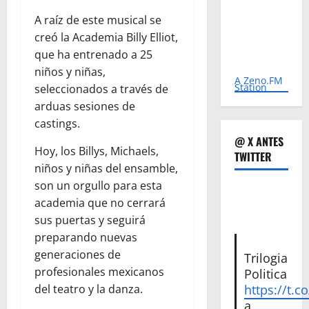
A raíz de este musical se
creó la Academia Billy Elliot,
que ha entrenado a 25
niños y niñas,
A Zeno.FM
Station
seleccionados a través de
arduas sesiones de
castings.
@ X ANTES
Hoy, los Billys, Michaels,
TWITTER
niños y niñas del ensamble,
son un orgullo para esta
academia que no cerrará
sus puertas y seguirá
preparando nuevas
generaciones de
Trilogia
profesionales mexicanos
Politica
del teatro y la danza.
https://t.c
a