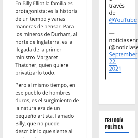
En Billy Elliot la familia es
través
protagonista: es la historia
de
de un tiempo y varias
@YouTube
maneras de pensar. Para
—
los mineros de Durham, al
noticiase
norte de Inglaterra, es la
(@noticias
llegada de la primer
September
ministro Margaret
22,
Thatcher, quien quiere
2021
privatizarlo todo.
Pero al mismo tiempo, en
ese pueblo de hombres
duros, es el surgimiento de
la naturaleza de un
pequeño artista, llamado
TRILOGÍA
Billy, que no puede
POLÍTICA
describir lo que siente al