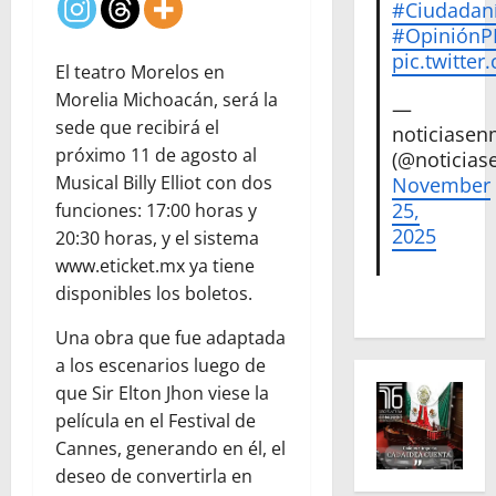
#Ciudadan
#Opinión
pic.twitte
El teatro Morelos en
Morelia Michoacán, será la
—
sede que recibirá el
noticiase
próximo 11 de agosto al
(@noticias
Musical Billy Elliot con dos
November
25,
funciones: 17:00 horas y
2025
20:30 horas, y el sistema
www.eticket.mx ya tiene
disponibles los boletos.
Una obra que fue adaptada
a los escenarios luego de
que Sir Elton Jhon viese la
película en el Festival de
Cannes, generando en él, el
deseo de convertirla en