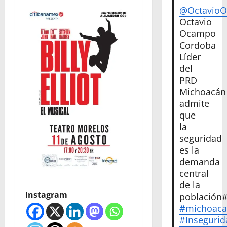
@Octavio
Octavio
Ocampo
Cordoba
Líder
del
PRD
Michoacán
admite
que
la
seguridad
es la
demanda
central
de la
Instagram
población
#michoac
#Insegurid