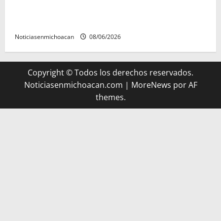
FGR detiene al exgobernador Ángel Aguirre por
presunto encubrimiento en el caso Ayotzinapa
Noticiasenmichoacan
08/06/2026
Copyright © Todos los derechos reservados.
Noticiasenmichoacan.com
|
MoreNews
por AF
themes.