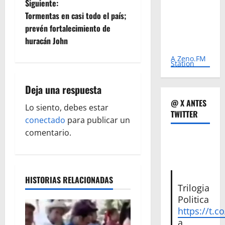
Siguiente:
v
Tormentas en casi todo el país;
e
prevén fortalecimiento de
huracán John
g
A Zeno.FM
Station
a
Deja una respuesta
c
@ X ANTES
Lo siento, debes estar
i
TWITTER
conectado
para publicar un
ó
comentario.
n
d
HISTORIAS RELACIONADAS
Trilogia
e
Politica
https://t.c
e
a