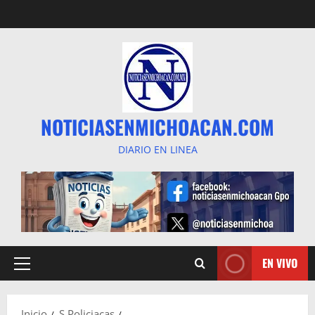
Saltar
al
contenido
NOTICIASENMICHOACAN.COM
DIARIO EN LINEA
EN VIVO
Menú
principal
Inicio
S Policiacas