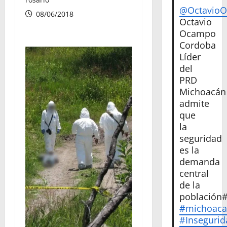
@Octavio
08/06/2018
Octavio
Ocampo
Cordoba
Líder
del
PRD
Michoacán
admite
que
la
seguridad
es la
demanda
central
de la
población
#michoac
#Insegurid