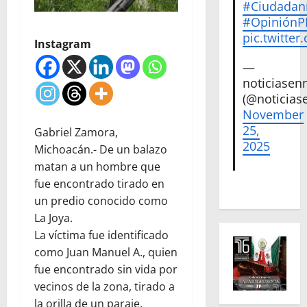
#Ciudadan
#Opinión
pic.twitte
Instagram
—
noticiase
(@noticias
November
25,
Gabriel Zamora,
2025
Michoacán.- De un balazo
matan a un hombre que
fue encontrado tirado en
un predio conocido como
La Joya.
La víctima fue identificado
como Juan Manuel A., quien
fue encontrado sin vida por
vecinos de la zona, tirado a
la orilla de un paraje.