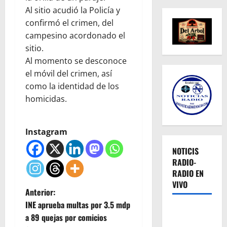
Al sitio acudió la Policía y
confirmó el crimen, del
campesino acordonado el
sitio.
Al momento se desconoce
el móvil del crimen, así
como la identidad de los
homicidas.
Instagram
NOTICIS
RADIO-
RADIO EN
VIVO
N
Anterior:
INE aprueba multas por 3.5 mdp
a
a 89 quejas por comicios