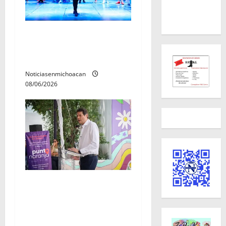
El Carnaval de Mérida 2027
ya tiene a sus 12 reinas y
reyes.
Noticiasenmichoacan
08/06/2026
Inaugura Alfonso Martínez
Centro Integral de Atención
y Servicios a las Mujeres de
Morelia