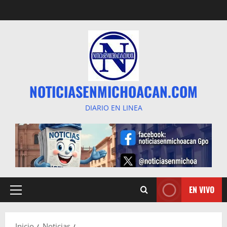
Saltar
al
contenido
NOTICIASENMICHOACAN.COM
DIARIO EN LINEA
EN VIVO
Menú
principal
Inicio
Noticias