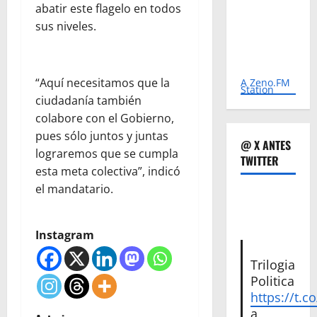
abatir este flagelo en todos
sus niveles.
“Aquí necesitamos que la
A Zeno.FM
Station
ciudadanía también
colabore con el Gobierno,
pues sólo juntos y juntas
@ X ANTES
lograremos que se cumpla
TWITTER
esta meta colectiva”, indicó
el mandatario.
Instagram
Trilogia
Politica
https://t.c
a