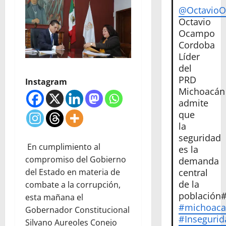
@Octavio
Octavio
Ocampo
Cordoba
Líder
del
PRD
Instagram
Michoacán
admite
que
la
seguridad
En cumplimiento al
es la
compromiso del Gobierno
demanda
del Estado en materia de
central
de la
combate a la corrupción,
población
esta mañana el
#michoac
Gobernador Constitucional
#Insegurid
Silvano Aureoles Conejo