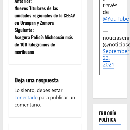
N
Anterior:
través
Nuevos Titulares de las
de
a
unidades regionales de la CEEAV
@YouTube
en Uruapan y Zamora
v
Siguiente:
—
e
Asegura Policía Michoacán más
noticiase
de 100 kilogramos de
(@noticias
g
September
marihuana
22,
a
2021
c
Deja una respuesta
i
Lo siento, debes estar
ó
conectado
para publicar un
comentario.
n
TRILOGÍA
POLÍTICA
d