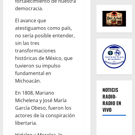
fortalecimiento de nuestra
democracia.
El avance que
atestiguamos como país,
no sería posible entender,
sin las tres
transformaciones
históricas de México, que
tuvieron su impulso
fundamental en
Michoacán.
NOTICIS
En 1808, Mariano
RADIO-
Michelena y José María
RADIO EN
García Obeso, fueron los
VIVO
actores de la conspiración
libertaria.