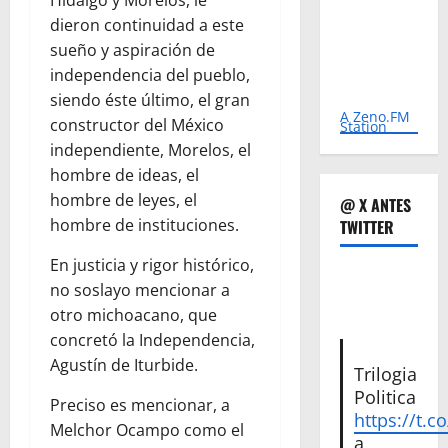
Hidalgo y Morelos, le
dieron continuidad a este
sueño y aspiración de
independencia del pueblo,
siendo éste último, el gran
A Zeno.FM
constructor del México
Station
independiente, Morelos, el
hombre de ideas, el
hombre de leyes, el
@ X ANTES
hombre de instituciones.
TWITTER
En justicia y rigor histórico,
no soslayo mencionar a
otro michoacano, que
concretó la Independencia,
Agustín de Iturbide.
Trilogia
Politica
Preciso es mencionar, a
https://t.c
Melchor Ocampo como el
a