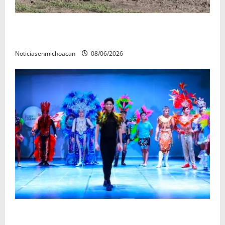
Localizan restos óseos durante jornada de búsqueda
forense en Villamar
Noticiasenmichoacan
08/06/2026
El Carnaval de Mérida 2027 ya tiene a sus 12 reinas y
reyes.