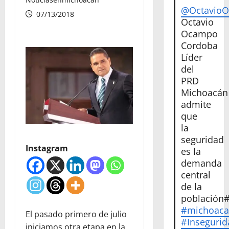
@Octavio
07/13/2018
Octavio
Ocampo
Cordoba
Líder
del
PRD
Michoacán
admite
que
la
seguridad
Instagram
es la
demanda
central
de la
población
#michoac
El pasado primero de julio
#Insegurid
iniciamos otra etapa en la