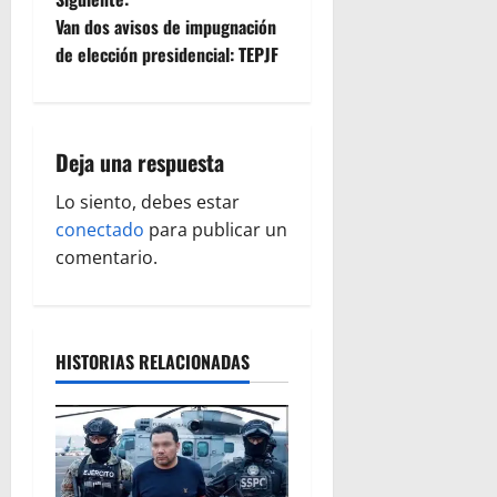
e
Van dos avisos de impugnación
g
de elección presidencial: TEPJF
a
c
Deja una respuesta
i
Lo siento, debes estar
ó
conectado
para publicar un
comentario.
n
d
HISTORIAS RELACIONADAS
e
e
n