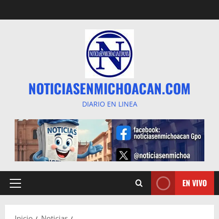
Saltar
al
contenido
NOTICIASENMICHOACAN.COM
DIARIO EN LINEA
EN VIVO
Menú
principal
Inicio
Noticias