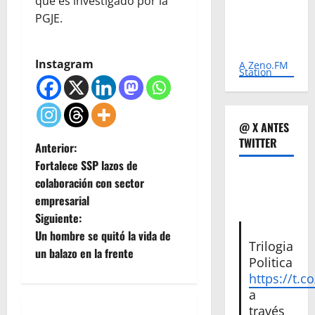
que es investigado por la
PGJE.
Instagram
A Zeno.FM
Station
@ X ANTES
TWITTER
N
Anterior:
Fortalece SSP lazos de
a
colaboración con sector
empresarial
v
Siguiente:
e
Un hombre se quitó la vida de
Trilogia
un balazo en la frente
Politica
g
https://t.c
a
a
través