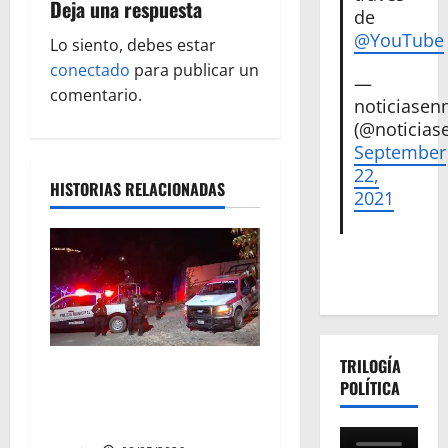
Deja una respuesta
c
de
@YouTube
Lo siento, debes estar
i
conectado
para publicar un
—
ó
comentario.
noticiase
(@noticias
n
September
22,
d
HISTORIAS RELACIONADAS
2021
e
e
n
t
TRILOGÍA
Sujetos armados irrumpen
POLÍTICA
r
en un domicilio y asesinan a
una mujer en Apatzingán
a