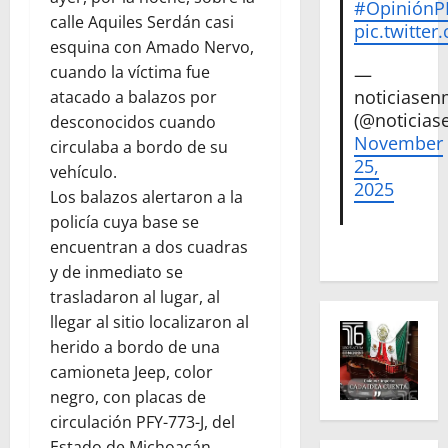
#Opinión
calle Aquiles Serdán casi
pic.twitte
esquina con Amado Nervo,
cuando la víctima fue
—
noticiase
atacado a balazos por
(@noticias
desconocidos cuando
November
circulaba a bordo de su
25,
vehículo.
2025
Los balazos alertaron a la
policía cuya base se
encuentran a dos cuadras
y de inmediato se
trasladaron al lugar, al
llegar al sitio localizaron al
herido a bordo de una
camioneta Jeep, color
negro, con placas de
circulación PFY-773-J, del
Estado de Michoacán.