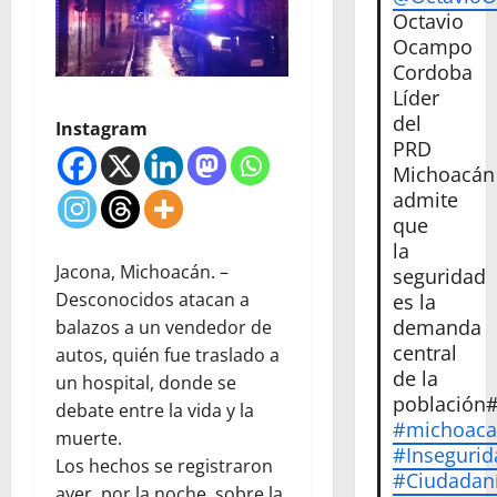
Octavio
Ocampo
Cordoba
Líder
del
Instagram
PRD
Michoacán
admite
que
la
Jacona, Michoacán. –
seguridad
Desconocidos atacan a
es la
demanda
balazos a un vendedor de
central
autos, quién fue traslado a
de la
un hospital, donde se
población
debate entre la vida y la
#michoac
muerte.
#Insegurid
Los hechos se registraron
#Ciudadan
ayer, por la noche, sobre la