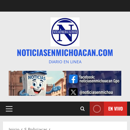
Saltar
al
contenido
NOTICIASENMICHOACAN.COM
DIARIO EN LINEA
EN VIVO
Menú
principal
Inicio
S Policiacas