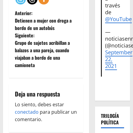
través
N
de
Anterior:
@YouTube
Detienen a mujer con droga a
a
bordo de un autobús
—
Siguiente:
v
noticiase
Grupo de sujetos acribillan a
(@noticias
e
balazos a una pareja, cuando
September
viajaban a bordo de una
22,
g
camioneta
2021
a
c
Deja una respuesta
i
Lo siento, debes estar
ó
conectado
para publicar un
TRILOGÍA
comentario.
POLÍTICA
n