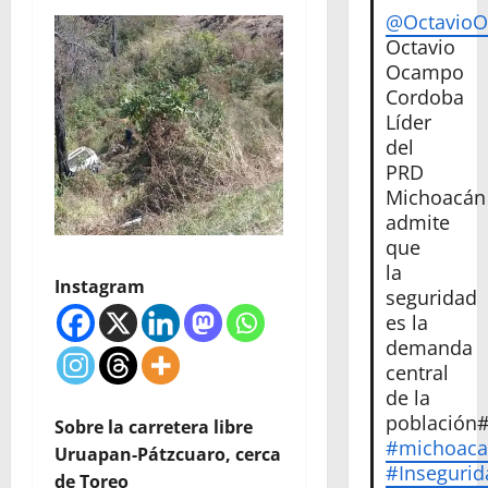
@Octavio
Octavio
Ocampo
Cordoba
Líder
del
PRD
Michoacán
admite
que
la
Instagram
seguridad
es la
demanda
central
de la
población
Sobre la carretera libre
#michoac
Uruapan-Pátzcuaro, cerca
#Insegurid
de Toreo