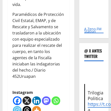
vida.
Paramédicos de Protección
Civil Estatal, EMAP, y de
Rescate y Salvamento se
A Zeno.FM
Station
trasladaron a la ubicación
con equipo especializado
para realizar el rescate del
@ X ANTES
cuerpo, en tanto los
TWITTER
agentes de la Fiscalía
iniciaban las indagatorias
del hecho./ Diario
452Uruapan
Instagram
Trilogia
Politica
https://t.c
a