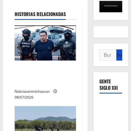
d
HISTORIAS RELACIONADAS
e
e
n
t
Buscar:
r
Vinculan a proceso al R1,
permanecera en prisión
a
GENTE
preventiva
SIGLO XXI
d
Noticiasenmichoacan
08/07/2026
a
s