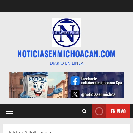
Saltar
al
contenido
NOTICIASENMICHOACAN.COM
DIARIO EN LINEA
EN VIVO
Menú
principal
Inicio
S Policiacas