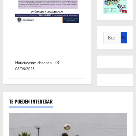
Localizan sin vida a Javier y
Buscar:
Melania; ambos contaban
con ficha de búsqueda en
Álvaro Obregón.
Noticiasenmichoacan
08/06/2026
TE PUEDEN INTERESAR