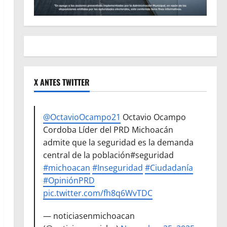
X ANTES TWITTER
@OctavioOcampo21
Octavio Ocampo
Cordoba Líder del PRD Michoacán
admite que la seguridad es la demanda
central de la población#seguridad
#michoacan
#Inseguridad
#Ciudadanía
#OpiniónPRD
pic.twitter.com/fh8q6WvTDC
— noticiasenmichoacan