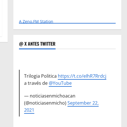
A Zeno.FM Station
@ X ANTES TWITTER
Trilogia Politica
https://t.co/eIhR7Rrdcj
a través de
@YouTube
— noticiasenmichoacan
(@noticiasenmicho)
September 22,
2021