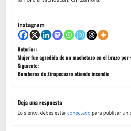
Instagram
N
Anterior:
Mujer fue agredida de un machetazo en el brazo por 
a
Siguiente:
v
Bomberos de Zinapecuaro atiende incendio
e
g
Deja una respuesta
a
Lo siento, debes estar
conectado
para publicar un 
c