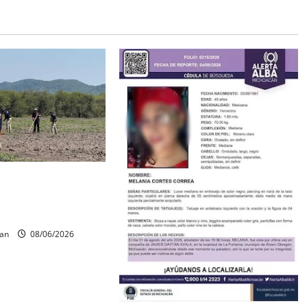
os óseos durante
squeda forense en
can
08/06/2026