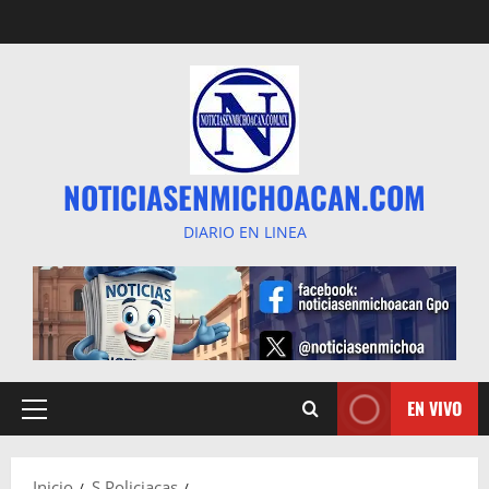
Saltar
al
contenido
NOTICIASENMICHOACAN.COM
DIARIO EN LINEA
EN VIVO
Menú
principal
Inicio
S Policiacas