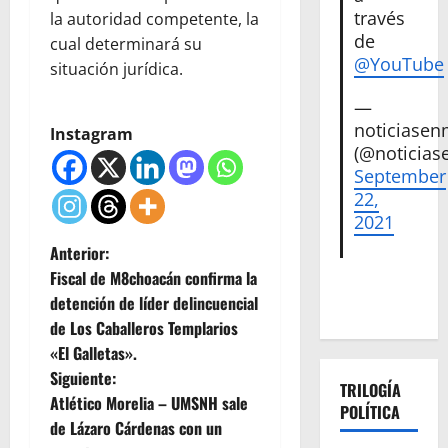
través
la autoridad competente, la
de
cual determinará su
@YouTube
situación jurídica.
—
noticiase
Instagram
(@noticias
September
22,
2021
N
Anterior:
Fiscal de M8choacán confirma la
a
detención de líder delincuencial
de Los Caballeros Templarios
v
«El Galletas».
e
Siguiente:
TRILOGÍA
Atlético Morelia – UMSNH sale
POLÍTICA
g
de Lázaro Cárdenas con un