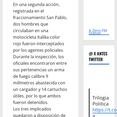
En una segunda acción,
registrada en el
fraccionamiento San Pablo,
dos hombres que
circulaban en una
A Zeno.FM
Station
motocicleta Italika color
rojo fueron interceptados
por los agentes policiales.
@ X ANTES
Durante la inspección, los
TWITTER
oficiales encontraron entre
sus pertenencias un arma
de fuego calibre 9
milímetros abastecida con
un cargador y 14 cartuchos
útiles, por lo que ambos
Trilogia
fueron detenidos.
Politica
Los tres implicados
https://t.c
quedaron a disposición de
a