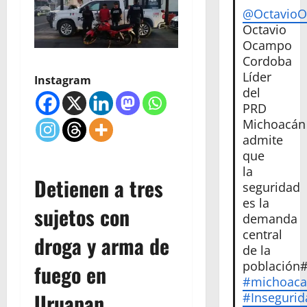
@Octavio
Octavio
Ocampo
Cordoba
Líder
Instagram
del
PRD
Michoacán
admite
que
la
Detienen a tres
seguridad
es la
sujetos con
demanda
central
droga y arma de
de la
población
fuego en
#michoac
Uruapan
#Insegurid