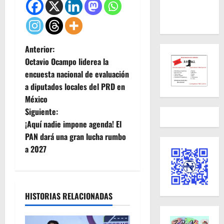
N
Anterior:
Octavio Ocampo liderea la
a
encuesta nacional de evaluación
a diputados locales del PRD en
v
México
e
Siguiente:
¡Aquí nadie impone agenda! El
g
PAN dará una gran lucha rumbo
a 2027
a
c
i
HISTORIAS RELACIONADAS
ó