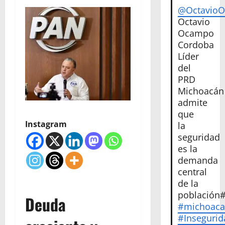
@Octavio
Octavio
Ocampo
Cordoba
Líder
del
PRD
Michoacán
admite
que
Instagram
la
seguridad
es la
demanda
central
de la
población
Deuda
#michoac
#Insegurid