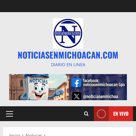
Saltar
al
contenido
NOTICIASENMICHOACAN.COM
DIARIO EN LINEA
EN VIVO
Menú
principal
Inicio
Noticias