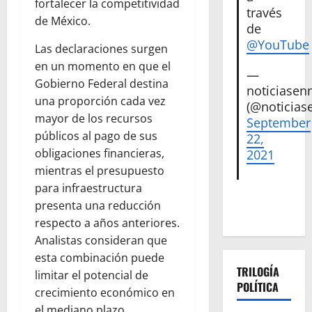
fortalecer la competitividad
través
de México.
de
@YouTube
Las declaraciones surgen
en un momento en que el
—
Gobierno Federal destina
noticiase
una proporción cada vez
(@noticias
mayor de los recursos
September
públicos al pago de sus
22,
obligaciones financieras,
2021
mientras el presupuesto
para infraestructura
presenta una reducción
respecto a años anteriores.
Analistas consideran que
esta combinación puede
TRILOGÍA
limitar el potencial de
POLÍTICA
crecimiento económico en
el mediano plazo.