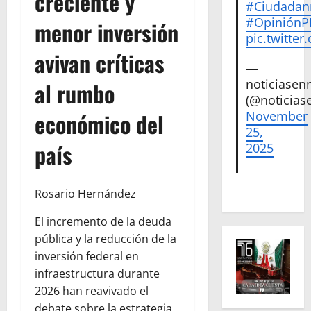
creciente y
#Ciudadan
#Opinión
menor inversión
pic.twitte
avivan críticas
—
noticiase
al rumbo
(@noticias
económico del
November
25,
país
2025
Rosario Hernández
El incremento de la deuda
pública y la reducción de la
inversión federal en
infraestructura durante
2026 han reavivado el
debate sobre la estrategia