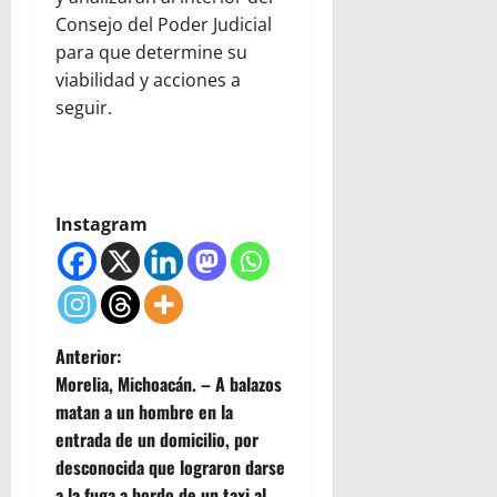
Consejo del Poder Judicial
para que determine su
viabilidad y acciones a
seguir.
Instagram
N
Anterior:
Morelia, Michoacán. – A balazos
a
matan a un hombre en la
entrada de un domicilio, por
v
desconocida que lograron darse
a la fuga a bordo de un taxi al