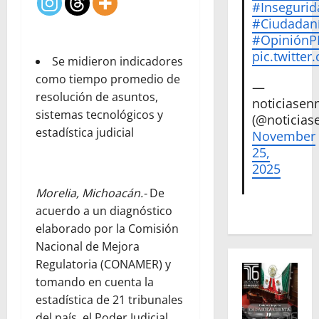
#Insegurid
#Ciudadan
#Opinión
pic.twitte
Se midieron indicadores
como tiempo promedio de
—
resolución de asuntos,
noticiase
sistemas tecnológicos y
(@noticias
estadística judicial
November
25,
2025
Morelia, Michoacán.-
De
acuerdo a un diagnóstico
elaborado por la Comisión
Nacional de Mejora
Regulatoria (CONAMER) y
tomando en cuenta la
estadística de 21 tribunales
del país, el Poder Judicial