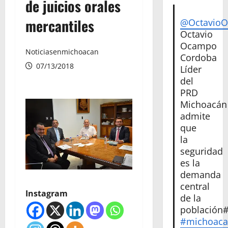
de juicios orales
mercantiles
@Octavio
Octavio
Ocampo
Noticiasenmichoacan
Cordoba
07/13/2018
Líder
del
PRD
Michoacán
admite
que
la
seguridad
es la
demanda
central
Instagram
de la
población
#michoac