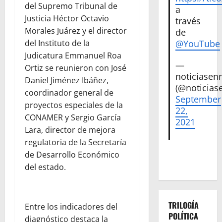
del Supremo Tribunal de
a
Justicia Héctor Octavio
través
Morales Juárez y el director
de
del Instituto de la
@YouTube
Judicatura Emmanuel Roa
—
Ortiz se reunieron con José
noticiase
Daniel Jiménez Ibáñez,
(@noticias
coordinador general de
September
proyectos especiales de la
22,
CONAMER y Sergio García
2021
Lara, director de mejora
regulatoria de la Secretaría
de Desarrollo Económico
del estado.
TRILOGÍA
Entre los indicadores del
POLÍTICA
diagnóstico destaca la