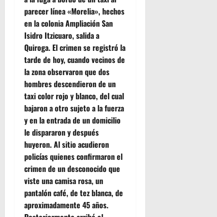
e
parecer línea «Morelia», hechos
g
en la colonia Ampliación San
Isidro Itzicuaro, salida a
a
Quiroga. El crimen se registró la
c
tarde de hoy, cuando vecinos de
la zona observaron que dos
i
hombres descendieron de un
taxi color rojo y blanco, del cual
ó
bajaron a otro sujeto a la fuerza
n
y en la entrada de un domicilio
le dispararon y después
d
huyeron. Al sitio acudieron
policías quienes confirmaron el
e
crimen de un desconocido que
viste una camisa rosa, un
e
pantalón café, de tez blanca, de
n
aproximadamente 45 años.
Posteriormente arribó el