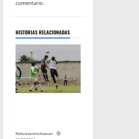
comentario.
HISTORIAS RELACIONADAS
Atlético Morelia-UMSNH
debutó con el pie derecho
en la copa metropolitana
2026
Noticiasenmichoacan