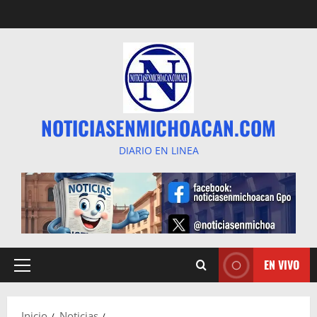
Saltar
al
contenido
NOTICIASENMICHOACAN.COM
DIARIO EN LINEA
EN VIVO
Menú
principal
Inicio
Noticias