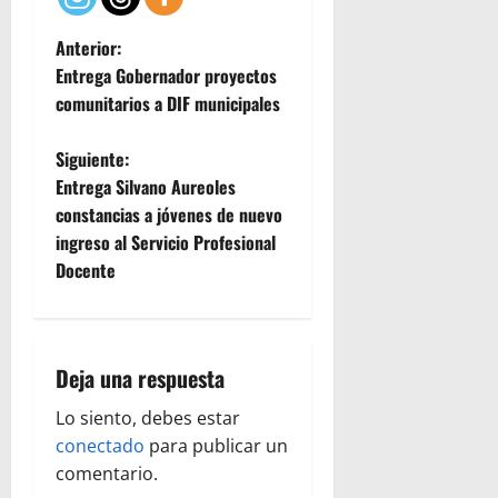
N
Anterior:
Entrega Gobernador proyectos
a
comunitarios a DIF municipales
v
Siguiente:
e
Entrega Silvano Aureoles
constancias a jóvenes de nuevo
g
ingreso al Servicio Profesional
Docente
a
c
i
Deja una respuesta
ó
Lo siento, debes estar
conectado
para publicar un
n
comentario.