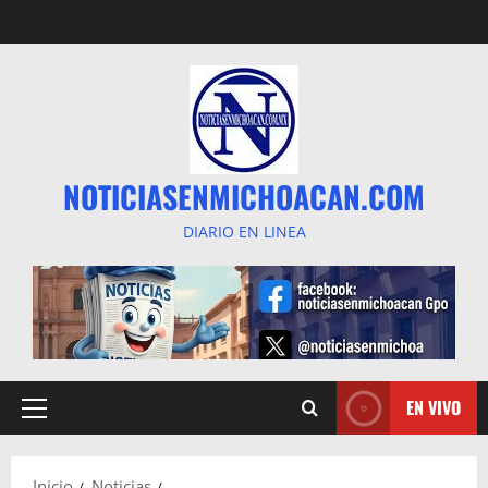
Saltar
al
contenido
NOTICIASENMICHOACAN.COM
DIARIO EN LINEA
EN VIVO
Menú
principal
Inicio
Noticias