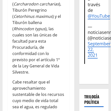
(
Carcharodon carcharias
),
través
de
Tiburón Peregrino
@YouTube
(
Cetorhinus maximus
) y el
Tiburón ballena
—
(
Rhincodon typus
), las
noticiase
cuales son las únicas de
(@noticias
facultad para esta
September
Procuraduría, de
22,
conformidad con lo
2021
previsto por el artículo 1º
de la Ley General de Vida
Silvestre.
Cabe resaltar que el
aprovechamiento
sustentable de los recursos
TRILOGÍA
cuyo medio de vida total
POLÍTICA
sea el agua, es regulado