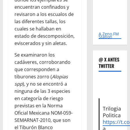
encuentran confinados y
revisaron a los escualos de
las diferentes tallas, los
cuales se hallaban en
A Zeno.FM
estado de descomposición,
Station
eviscerados y sin aletas.
Se examinaron los
@ X ANTES
cadáveres, corroborando
TWITTER
que corresponden a
tiburones zorro (
Alopias
spp
), y no se encontró a
ninguna de las 3 especies
en categoría de riesgo
previstas en la Norma
Trilogia
Oficial Mexicana NOM-059-
Politica
SEMARNAT-2010, que son
https://t.c
el Tiburón Blanco
a