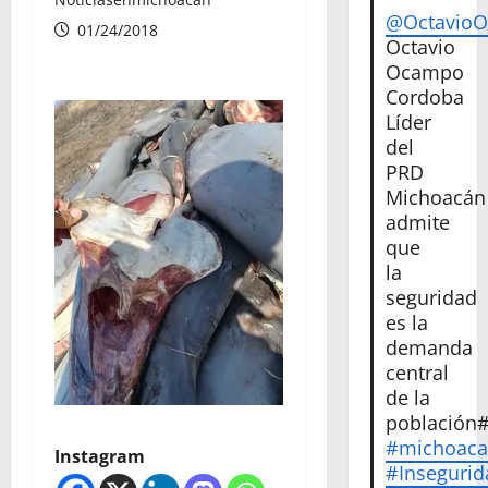
@Octavio
01/24/2018
Octavio
Ocampo
Cordoba
Líder
del
PRD
Michoacán
admite
que
la
seguridad
es la
demanda
central
de la
población
#michoac
Instagram
#Insegurid