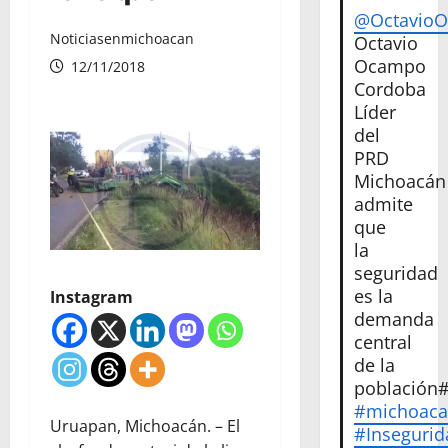
@Octavio
Noticiasenmichoacan
Octavio
Ocampo
12/11/2018
Cordoba
Líder
del
PRD
Michoacán
admite
que
la
seguridad
es la
Instagram
demanda
central
de la
población
#michoac
Uruapan, Michoacán. – El
#Insegurid