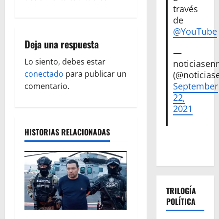
a
través
de
c
@YouTube
i
Deja una respuesta
—
ó
Lo siento, debes estar
noticiase
conectado
para publicar un
(@noticias
n
September
comentario.
22,
d
2021
e
HISTORIAS RELACIONADAS
e
n
t
TRILOGÍA
POLÍTICA
r