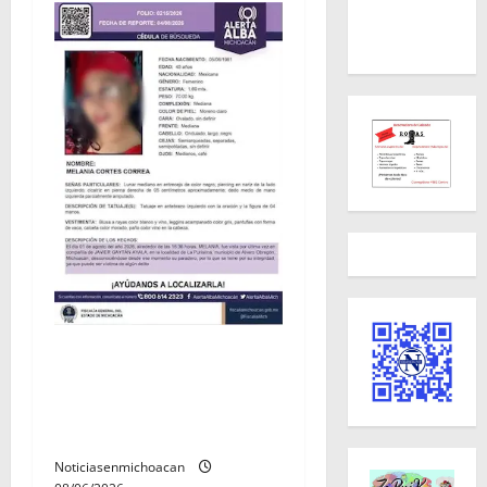
Localizan sin vida a Javier y
Melania; ambos contaban
con ficha de búsqueda en
Álvaro Obregón.
Noticiasenmichoacan