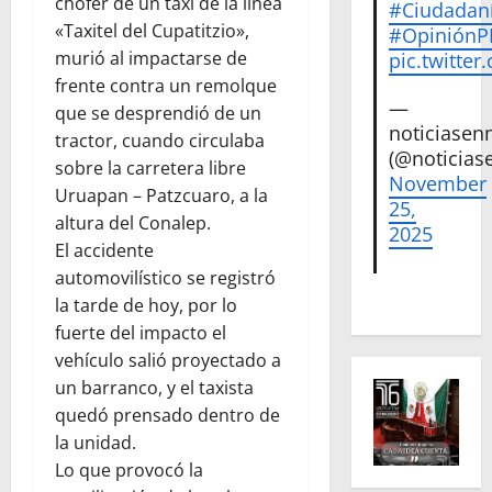
chofer de un taxi de la linea
#Ciudadan
«Taxitel del Cupatitzio»,
#Opinión
murió al impactarse de
pic.twitte
frente contra un remolque
—
que se desprendió de un
noticiase
tractor, cuando circulaba
(@noticias
sobre la carretera libre
November
Uruapan – Patzcuaro, a la
25,
altura del Conalep.
2025
El accidente
automovilístico se registró
la tarde de hoy, por lo
fuerte del impacto el
vehículo salió proyectado a
un barranco, y el taxista
quedó prensado dentro de
la unidad.
Lo que provocó la