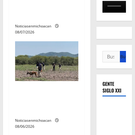
Vinculan a proceso al R1,
a
permanecera en prisión
d
preventiva
Noticiasenmichoacan
a
08/07/2026
s
Buscar:
GENTE
Localizan restos óseos
SIGLO XXI
durante jornada de
búsqueda forense en
Villamar
Noticiasenmichoacan
08/06/2026