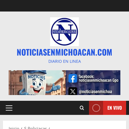
Saltar
al
contenido
NOTICIASENMICHOACAN.COM
DIARIO EN LINEA
EN VIVO
Menú
principal
Inicio
S Policiacas