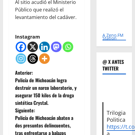
Al sitio acudió el Ministerio
Público que realizó el
levantamiento del cadáver.
A Zeno.FM
Instagram
Station
@ X ANTES
TWITTER
N
Anterior:
Policía de Michoacán logra
a
destruir un narco laboratorio, y
asegurar 150 kilos de la droga
v
sintética Crystal.
e
Siguiente:
Trilogia
Policía de Michoacán abaten a
Politica
g
dos presuntos delincuentes,
https://t.c
tras enfrentarse a balazos
a